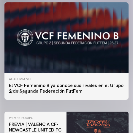
ACADEMIA VCF
PRIMER EQUIPO
El VCF Femenino B ya conoce sus rivales en el Grupo
ENTRENAMIENTO DEL VALENCIA CF 7/8/2026
2 de Segunda Federación FutFem
07 agosto 2026
07 agosto 2026
PRIMER EQUIPO
PREVIA | VALENCIA CF-
NEWCASTLE UNITED FC