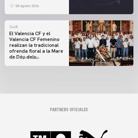
08 agosto 2026
CLUB
El Valencia CF y el
Valencia CF Femenino
realizan la tradicional
ofrenda floral a la Mare
de Déu dels
07 agosto 2026
Desamparats
PARTNERS OFICIALES