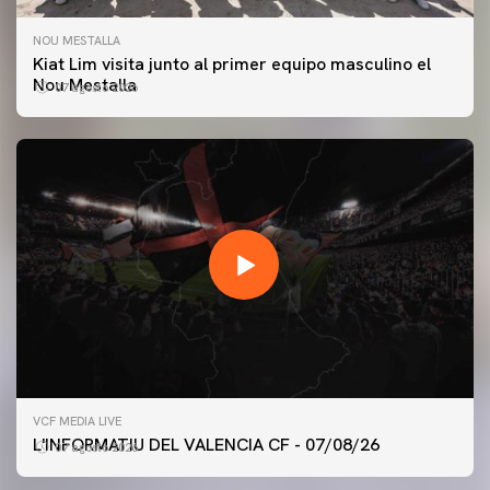
NOU MESTALLA
Kiat Lim visita junto al primer equipo masculino el
Nou Mestalla
07 agosto 2026
VCF MEDIA LIVE
L'INFORMATIU DEL VALENCIA CF - 07/08/26
07 agosto 2026