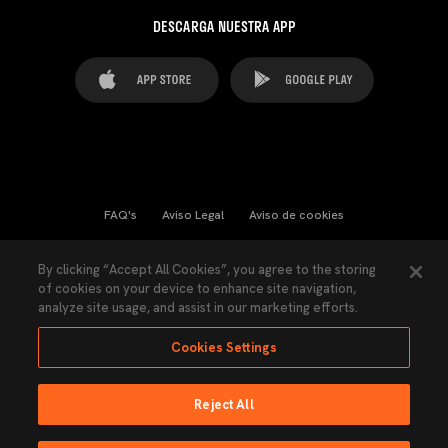
DESCARGA NUESTRA APP
FAQ's
Aviso Legal
Aviso de cookies
Cookies Settings
Contactos
Prensa
By clicking “Accept All Cookies”, you agree to the storing
of cookies on your device to enhance site navigation,
Ley Transparencia
Política de Privacidad
analyze site usage, and assist in our marketing efforts.
Accesibilidad
Cookies Settings
Reject All
Ninguna parte de esta página puede ser reproducida sin el permiso del Valencia