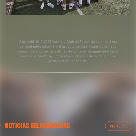
Copyright 2013-2025 Valencia Club de Fútbol. Se permite el uso
del contenido editorial del artículo siempre y cuando se haga
referencia a su fuente, además de contener el siguiente enlace:
www.valenciacf.com. Fotografías de Lázaro de la Peña, no se
permite su reutilización.
GALERÍAS
GALERÍAS
NOTICIAS RELACIONADAS
IMÁGENES DEL ENTRENAMIENTO DEL VALENCIA CF
LLEGADA A GRAN CANARIA
VER TODAS
1/05/2025
02 mayo 2025