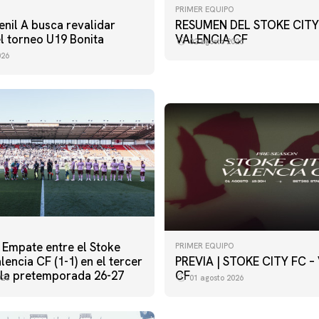
PRIMER EQUIPO
PRIMER EQUIPO
enil A busca revalidar
RESUMEN DEL STOKE CITY
PREPARADOS PARA EL STO
el torneo U19 Bonita
VALENCIA CF
02 agosto 2026
FC-VALENCIA CF
026
01 agosto 2026
Empate entre el Stoke
PRIMER EQUIPO
alencia CF (1-1) en el tercer
PREVIA | STOKE CITY FC –
 la pretemporada 26-27
CF
026
01 agosto 2026