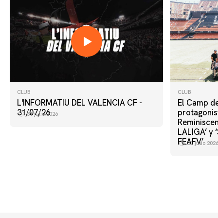
CLUB
CLUB
L'INFORMATIU DEL VALENCIA CF -
El Camp de
31/07/26
protagonist
31 julio 2026
Reminiscen
LALIGA’ y 
FEAFV’
31 julio 202