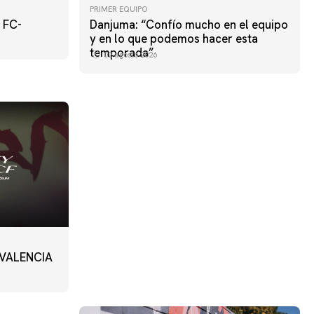
PRIMER EQUIPO
 FC-
Danjuma: “Confío mucho en el equipo
KE CITY
PRIMER EQUIPO
y en lo que podemos hacer esta
bet365 Stadium 📍
temporada”
02 agosto 2026
01 agosto 2026
 VALENCIA