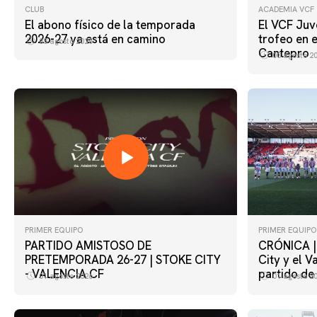
CLUB
ACADEMIA VCF
El abono físico de la temporada
El VCF Juv
2026-27 ya está en camino
trofeo en 
03 agosto 2026
Cantepro
03 agosto 2
PRIMER EQUIPO
PRIMER EQUIPO
PARTIDO AMISTOSO DE
CRÓNICA | 
PRETEMPORADA 26-27 | STOKE CITY
City y el V
- VALENCIA CF
partido de
01 agosto 2026
01 agosto 2