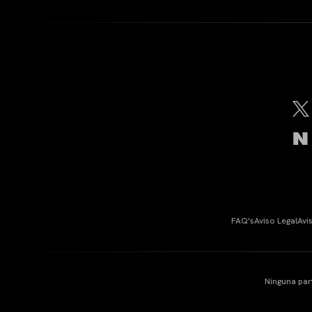
FAQ's
Aviso Legal
Avi
Ninguna par