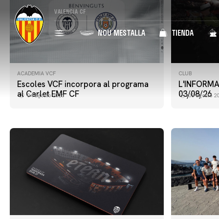
VALENCIA CF
NOU MESTALLA
TIENDA
ACADEMIA VCF
CLUB
Escoles VCF incorpora al programa
L'INFORMA
al Carlet EMF CF
03/08/26
04 agosto 2026
03 agosto 2