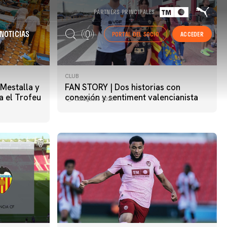
PARTNERS PRINCIPALES
NOTICIAS
PORTAL DEL SOCIO
ACCEDER
CLUB
 Mestalla y
FAN STORY | Dos historias con
a el Trofeu
conexión y sentiment valencianista
03 agosto 2026