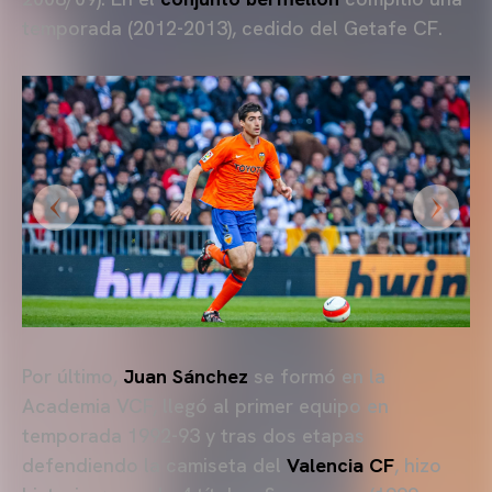
temporada (2012-2013), cedido del Getafe CF.
Por último,
Juan Sánchez
se formó en la
Academia VCF, llegó al primer equipo en
temporada 1992-93 y tras dos etapas
defendiendo la camiseta del
Valencia CF
, hizo