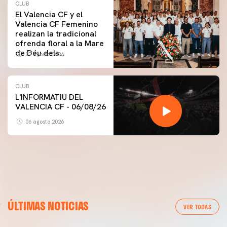
CLUB
El Valencia CF y el
Valencia CF Femenino
realizan la tradicional
ofrenda floral a la Mare
de Déu dels
07 agosto 2026
Desamparats
CLUB
L'INFORMATIU DEL
VALENCIA CF - 06/08/26
06 agosto 2026
PRIMER EQUIPO
GALERÍA | VALENCIA CF - NEWCASTLE UNITED FC
ÚLTIMAS NOTICIAS
54ª EDICIÓN TROFEU TARONJA
VER TODAS
08 agosto 2026