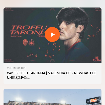
VCF MEDIA LIVE
54º TROFEU TARONJA | VALENCIA CF - NEWCASTLE
UNITED FC
08 agosto 2026