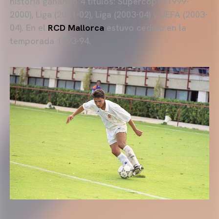
historia ganando 4 títulos: Supercopa (1999-
2000), Liga (2001-02), Liga (2003-04) y UEFA (2003-
04). En el
RCD Mallorca
estuvo cedido en la
temporada 1993-94.