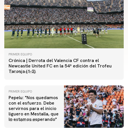
PRIMER EQUIPO
Crónica | Derrota del Valencia CF contra el
Newcastle United FC en la 54ª edición del Trofeu
Taronja (1-2)
08 agosto 2026
PRIMER EQUIPO
Pepelu: "Nos quedamos
con el esfuerzo. Debe
servirnos para el inicio
PRIMER EQUIPO
liguero en Mestalla, que
Las fotos del Valencia CF-Newcastle United FC
PRIMER EQUIPO
lo estamos esperando"
08 agosto 2026
MESTALLA 📍
08 agosto 2026