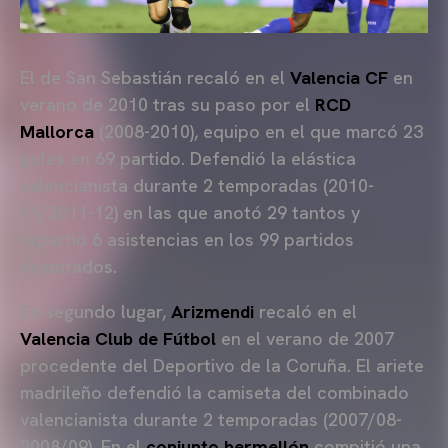
El de San Sebastián recaló en el
Valencia CF
en
verano de 2010 tras su paso por el
RCD
Mallorca
(2008-2010), equipo en el que marcó 23
goles en 69 partido. Defendió la elástica
valencianista durante 2 temporadas (2010-
11/2011-12) en las que anotó 29 tantos y
repartió 6 asistencias en los 99 partidos
disputados.
En segundo lugar,
Arizmendi
recaló en el
Valencia Club de Fútbol
en el verano de 2007
procedente del Deportivo de la Coruña. El ariete
madrileño defendió la camiseta del combinado
valencianista durante 2 temporadas (2007/08-
2008/09). En el
conjunto bermellón
compitió una