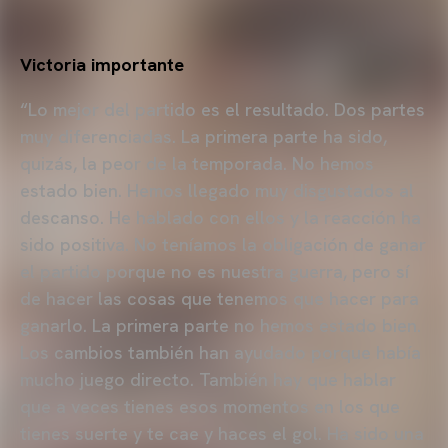
Victoria importante
“Lo mejor del partido es el resultado. Dos partes
muy diferenciadas. La primera parte ha sido,
quizás, la peor de la temporada. No hemos
estado bien. Hemos llegado muy disgustados al
descanso. He hablado con ellos y la reacción ha
sido positiva. No teníamos la obligación de ganar
el partido porque no es nuestra guerra, pero sí
de hacer las cosas que tenemos que hacer para
ganarlo. La primera parte no hemos estado bien.
Los cambios también han ayudado porque había
mucho juego directo. También hay que hablar
que a veces tienes esos momentos en los que
tienes suerte y te cae y haces el gol. Ha sido una