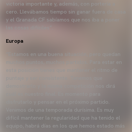
victoria importante y, además, con portería a
cero. Llevábamos tiempo sin ganar fuera de casa
y el Granada CF sabíamos que nos iba a poner
las cosas difíciles”.
Europa
“Estamos en una buena situación, pero quedan
muchos puntos, muchos partidos. Para estar en
esta posición tienes que mantener el ritmo de
puntaje y ser consistente. Tenemos que
demostrarlo y la misma competición nos dirá
cuál es nuestro final. Es momento para
disfrutarlo y pensar en el próximo partido.
Venimos de una temporada durísima. Es muy
difícil mantener la regularidad que ha tenido el
equipo, habrá días en los que hemos estado más