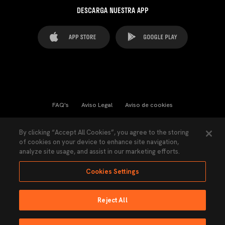
DESCARGA NUESTRA APP
FAQ's
Aviso Legal
Aviso de cookies
Cookies Settings
Contactos
Prensa
By clicking “Accept All Cookies”, you agree to the storing
of cookies on your device to enhance site navigation,
Ley Transparencia
Política de Privacidad
analyze site usage, and assist in our marketing efforts.
Accesibilidad
Cookies Settings
Reject All
Ninguna parte de esta página puede ser reproducida sin el permiso del Valencia
CF © 2026 Valencia CF.