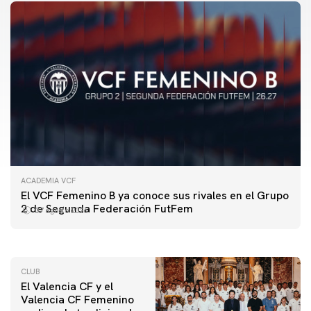
ACADEMIA VCF
PRIMER EQUIPO
El VCF Femenino B ya conoce sus rivales en el Grupo
ENTRENAMIENTO DEL VALENCIA CF 7/8/2026
2 de Segunda Federación FutFem
07 agosto 2026
07 agosto 2026
CLUB
El Valencia CF y el
Valencia CF Femenino