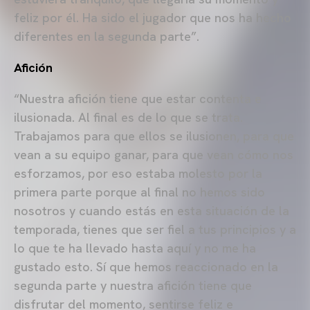
feliz por él. Ha sido el jugador que nos ha hecho
diferentes en la segunda parte”.
Afición
“Nuestra afición tiene que estar contenta e
ilusionada. Al final es de lo que se trata.
Trabajamos para que ellos se ilusionen, para que
vean a su equipo ganar, para que vean cómo nos
esforzamos, por eso estaba molesto por la
primera parte porque al final no hemos sido
nosotros y cuando estás en esta situación de la
temporada, tienes que ser fiel a tus principios y a
lo que te ha llevado hasta aquí y no me ha
gustado esto. Sí que hemos reaccionado en la
segunda parte y nuestra afición tiene que
disfrutar del momento, sentirse feliz e