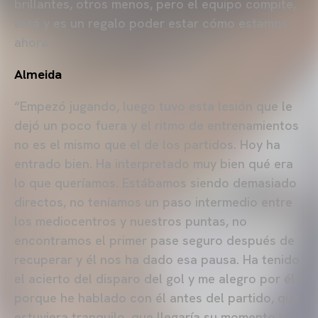
brillantes, otros menos, pero el equipo compite,
está y es un regalo poder estar cómo estamos
ahora”.
Almeida
“Empezó jugando, luego tuvo esta lesión que le
dejó un poco fuera y el ritmo de entrenamientos
no es el mismo que el de los partidos. Hoy ha
entrado bien. Ha interpretado muy bien qué era
lo que queríamos. Estábamos siendo demasiado
directos, no teníamos un paso intermedio entre
los mediocentros y nuestros puntas, no
encontramos el primer pase seguro después de
recuperar y él nos ha dado esa pausa. Ha tenido
el acierto del disparo del gol y me alegro por él
porque he hablado con él antes del partido, que
estuviera tranquilo, que llegaría su momento y