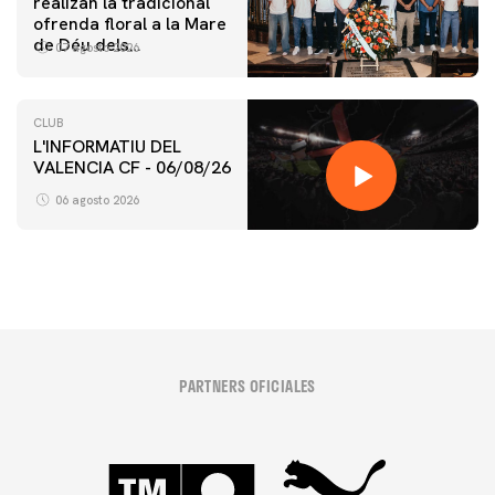
realizan la tradicional
ofrenda floral a la Mare
de Déu dels
07 agosto 2026
Desamparats
CLUB
L'INFORMATIU DEL
VALENCIA CF - 06/08/26
06 agosto 2026
PARTNERS OFICIALES