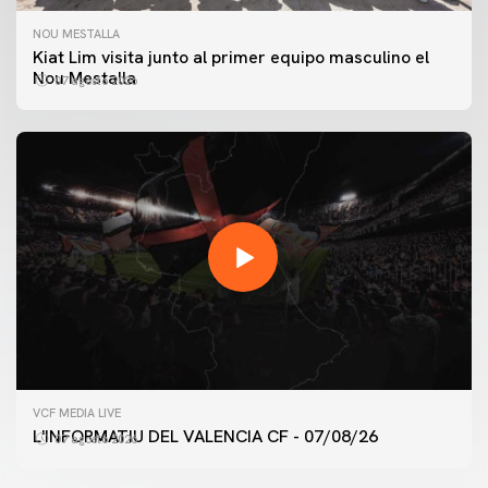
NOU MESTALLA
Kiat Lim visita junto al primer equipo masculino el
Nou Mestalla
07 agosto 2026
VCF MEDIA LIVE
L'INFORMATIU DEL VALENCIA CF - 07/08/26
07 agosto 2026