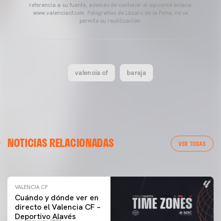
referencia a su fuente, además de contener el siguiente enlace:
www.valenciacf.com. Fotografías de Lázaro de la Peña, no se
permite su reutilización.
valencia cf
baraja
VALENCIA CF
NOTICIAS RELACIONADAS
ENTRENAMIENTO DEL VALENCIA CF 04/03/26
VER TODAS
04 marzo 2026
VALENCIA CF
Cuándo y dónde ver en
directo el Valencia CF –
Deportivo Alavés