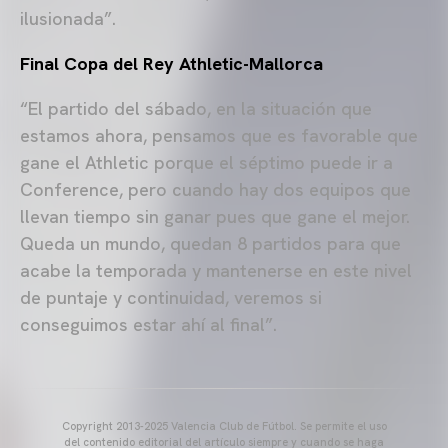
ilusionada”.
Final Copa del Rey Athletic-Mallorca
“El partido del sábado, en la situación que
estamos ahora, pensamos que es favorable que
gane el Athletic porque el séptimo puede ir a
Conference, pero cuando hay dos equipos que
llevan tiempo sin ganar pues que gane el mejor.
Queda un mundo, quedan 8 partidos para que
acabe la temporada y mantenerse en este nivel
de puntaje y continuidad, veremos si
conseguimos estar ahí al final”.
Copyright 2013-2025 Valencia Club de Fútbol. Se permite el uso
del contenido editorial del artículo siempre y cuando se haga