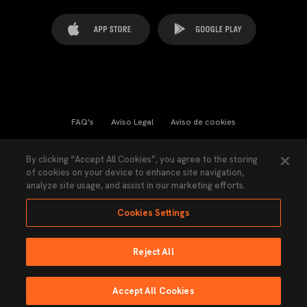
FAQ's
Aviso Legal
Aviso de cookies
Cookies Settings
Contactos
Prensa
By clicking “Accept All Cookies”, you agree to the storing
of cookies on your device to enhance site navigation,
Ley Transparencia
Política de Privacidad
analyze site usage, and assist in our marketing efforts.
Accesibilidad
Cookies Settings
Reject All
Ninguna parte de esta página puede ser reproducida sin el permiso del Valencia
CF © 2026 Valencia CF.
Accept All Cookies
Hecho por Lobo.