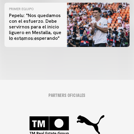
PRIMER EQUIPO
Pepelu: "Nos quedamos
con el esfuerzo. Debe
servirnos para el inicio
PRIMER EQUIPO
liguero en Mestalla, que
Las fotos del Valencia CF-Newcastle United FC
lo estamos esperando"
08 agosto 2026
08 agosto 2026
PARTNERS OFICIALES