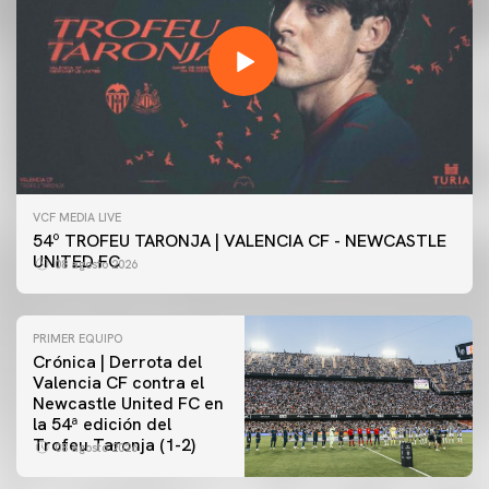
VCF MEDIA LIVE
54º TROFEU TARONJA | VALENCIA CF - NEWCASTLE
UNITED FC
08 agosto 2026
PRIMER EQUIPO
Crónica | Derrota del
Valencia CF contra el
Newcastle United FC en
la 54ª edición del
Trofeu Taronja (1-2)
08 agosto 2026