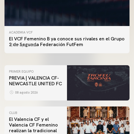
ACADEMIA VCF
PRIMER EQUIPO
El VCF Femenino B ya conoce sus rivales en el Grupo
ENTRENAMIENTO DEL VALENCIA CF 7/8/2026
2 de Segunda Federación FutFem
07 agosto 2026
07 agosto 2026
PRIMER EQUIPO
PREVIA | VALENCIA CF-
NEWCASTLE UNITED FC
08 agosto 2026
CLUB
El Valencia CF y el
Valencia CF Femenino
realizan la tradicional