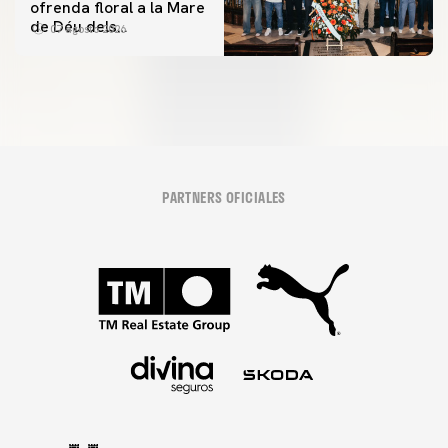
ofrenda floral a la Mare
de Déu dels
07 agosto 2026
Desamparats
PARTNERS OFICIALES