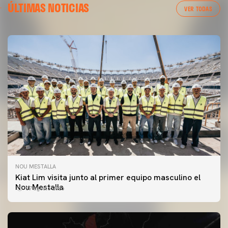
ÚLTIMAS NOTICIAS
VER TODAS
NOU MESTALLA
Kiat Lim visita junto al primer equipo masculino el
Nou Mestalla
07 agosto 2026