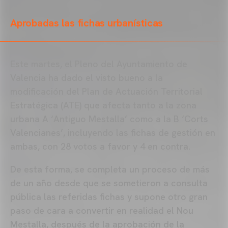
Aprobadas las fichas urbanísticas
Este martes, el Pleno del Ayuntamiento de
Valencia ha dado el visto bueno a la
modificación del Plan de Actuación Territorial
Estratégica (ATE) que afecta tanto a la zona
urbana A ‘Antiguo Mestalla’ como a la B ‘Corts
Valencianes’, incluyendo las fichas de gestión en
ambas, con 28 votos a favor y 4 en contra.
De esta forma, se completa un proceso de más
de un año desde que se sometieron a consulta
pública las referidas fichas y supone otro gran
paso de cara a convertir en realidad el Nou
Mestalla, después de la aprobación de la