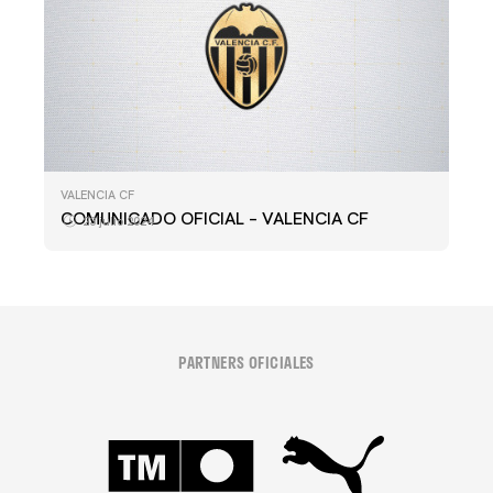
VALENCIA CF
COMUNICADO OFICIAL – VALENCIA CF
23 julio 2024
PARTNERS OFICIALES