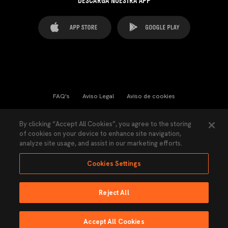
DESCARGA NUESTRA APP
FAQ's
Aviso Legal
Aviso de cookies
Cookies Settings
Contactos
Prensa
By clicking “Accept All Cookies”, you agree to the storing
of cookies on your device to enhance site navigation,
Ley Transparencia
Política de Privacidad
analyze site usage, and assist in our marketing efforts.
Accesibilidad
Cookies Settings
Reject All
Ninguna parte de esta página puede ser reproducida sin el permiso del Valencia
CF © 2026 Valencia CF.
Accept All Cookies
Hecho por Lobo.