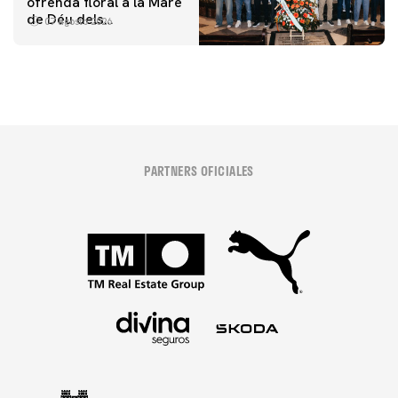
ofrenda floral a la Mare
de Déu dels
07 agosto 2026
Desamparats
PARTNERS OFICIALES