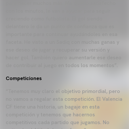
para hacer muchos más. Me quedo satisfecho
con los minutos, le van a ayudar para seguir
creciendo como futbolista. El gol siendo
delantero le da un punto de confianza que es
importante para continuar ayudándoles en esa
faceta. He visto a un Sadiq con muchas ganas y
ese deseo de jugar y recuperar su versión y
hacer gol. También quiero aumentarle ese deseo
de contribuir al juego en todos los momentos”.
Competiciones
“Tenemos muy claro el objetivo primordial, pero
no vamos a regalar esta competición. El Valencia
CF tiene una historia, un bagaje en esta
competición y tenemos que hacernos
competitivos cada partido que jugamos. No