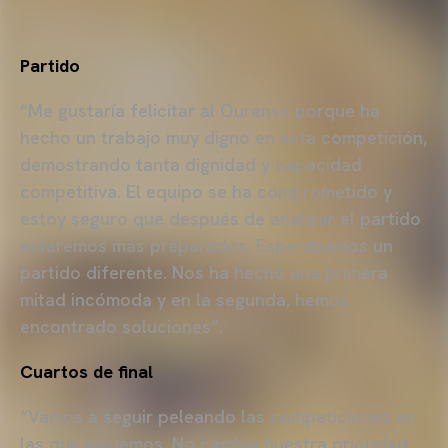
Partido
“Me gustaría felicitar al Ourense porque ha
hecho un trabajo muy digno en esta competición,
demostrando tanta dignidad y capacidad
competitiva. El equipo se ha comprometido y
estoy seguro que después de analizar el partido
estaremos más preparados. Esperábamos un
partido diferente. Nos ha hecho una primera
mitad incómoda y en la segunda, hemos
encontrado soluciones”.
Cuartos de final
“Vamos a seguir peleando las competiciones en
las que juguemos. No cambia nuestra prioridad,