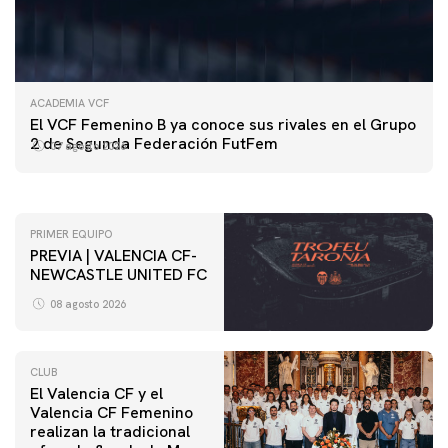
ACADEMIA VCF
PRIMER EQUIPO
El VCF Femenino B ya conoce sus rivales en el Grupo
ENTRENAMIENTO DEL VALENCIA CF 7/8/2026
2 de Segunda Federación FutFem
07 agosto 2026
07 agosto 2026
PRIMER EQUIPO
PREVIA | VALENCIA CF-
NEWCASTLE UNITED FC
08 agosto 2026
CLUB
El Valencia CF y el
Valencia CF Femenino
realizan la tradicional