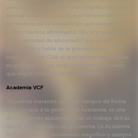
pero no vamos a regalar una competición copera
porque la respeto mucho, por historia del Club,
por historia de la competición, por respeto a
todos nuestros aficionados. Hoy era un orgullo
ver la cantidad de aficionados que se han
desplazado y habla de la grandeza con
mayúsculas del Club al que representamos. Eso
es un orgullo y una responsabilidad y tenemos
que seguir compitiendo cada partido”.
Academia VCF
“Nosotros tratamos de estar siempre de forma
muy cercana a la gente de la Academia, es una
de las mejores academias. Hay un trabajo detrás
que el primer equipo se aprovecha. La Academia
VCF tiene un funcionamiento magnífico y siempre