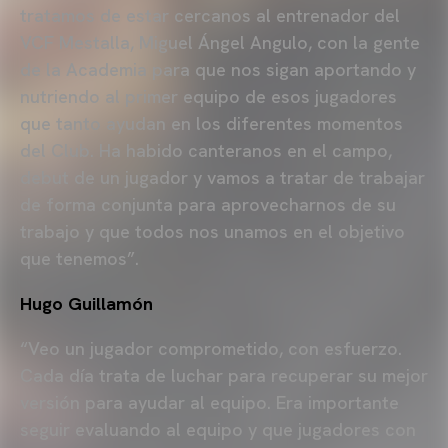
tratamos de estar cercanos al entrenador del
VCF Mestalla, Miguel Ángel Angulo, con la gente
de la Academia para que nos sigan aportando y
nutriendo al primer equipo de esos jugadores
que tanto ayudan en los diferentes momentos
del Club. Ha habido canteranos en el campo,
debut de un jugador y vamos a tratar de trabajar
de forma conjunta para aprovecharnos de su
trabajo y que todos nos unamos en el objetivo
que tenemos”.
Hugo Guillamón
“Veo un jugador comprometido, con esfuerzo.
Cada día trata de luchar para recuperar su mejor
versión para ayudar al equipo. Era importante
seguir evaluando al equipo y que jugadores con