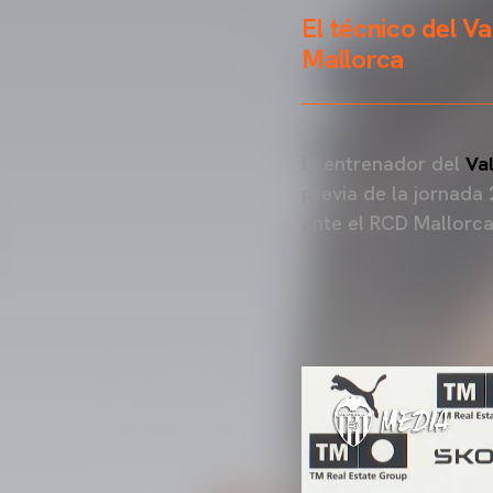
El técnico del V
Mallorca
El entrenador del
Va
previa de la jornada
ante el RCD Mallorca