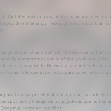
n la Ciutat Esportiva trabajando y haciendo la vuelta a
ha podido entrenar por fiebre. El resto, todos bien. L
e”.
has ganas de volver a competir. 20 días que no hemo
anas de encontrarnos con la afición y volver a luchar 
e deseo es compartido. He visto a la plantilla durante
n transmitido que están listos para volver a la compe
 para trabajar por el hecho de no tener partido. Est
 predisposición y trabajo de los jugadores que no hab
 Estoy muy contento con ellos”.