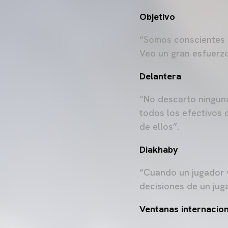
Objetivo
“Somos conscientes d
Veo un gran esfuerz
Delantera
“No descarto ningun
todos los efectivos 
de ellos”.
Diakhaby
“Cuando un jugador 
decisiones de un jug
Ventanas internacio