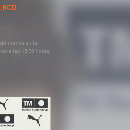
el RCD
de prensa en la
zo a las 18:30 horas,