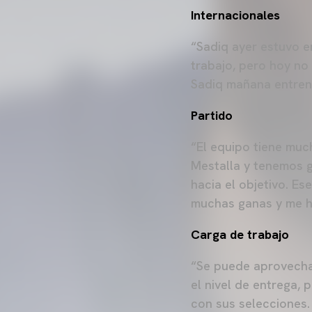
Internacionales
“Sadiq ayer estuvo e
trabajo, pero hoy no 
Sadiq mañana entren
Partido
“El equipo tiene muc
Mestalla y tenemos g
hacia el objetivo. Es
muchas ganas y me ha
Carga de trabajo
“Se puede aprovechar
el nivel de entrega,
con sus selecciones.