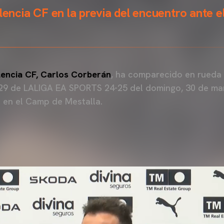
alencia CF en la previa del encuentro ante 
lencia CF, Carlos Corberán
, ha comparecido en rueda 
 29 de LALIGA EA SPORTS 24-25 del domingo, 30 de mar
 en el Camp de Mestalla.