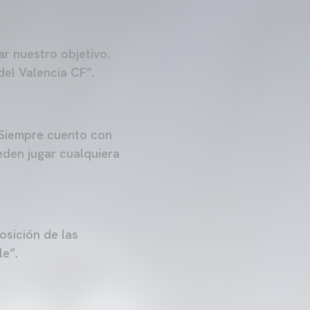
r nuestro objetivo.
el Valencia CF”.
 Siempre cuento con
eden jugar cualquiera
sición de las
le”.