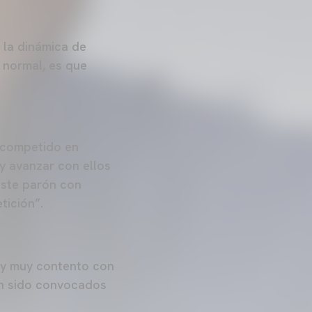
 la dinámica de
o normal, es que
s competido en
y avanzar con ellos
 este parón con
tición”.
oy muy contento con
ían sido convocados