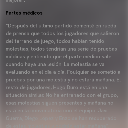
Partes médicos
“Después del último partido comenté en rueda
de prensa que todos los jugadores que salieron
del terreno de juego, todos habían tenido
molestias, todos tendrían una serie de pruebas
médicas y entiendo que el parte médico sale
cuando haya una lesión. La molestia se va
evaluando en el día a día. Foulquier se sometió a
pruebas por una molestia y no estará mañana. El
resto de jugadores, Hugo Duro está en una
situación similar. No ha entrenado con el grupo,
esas molestias siguen presentes y mañana no
está en la convocatoria con el equipo. Javi
Guerra, Diego López y Enzo se han recuperado
de estas molestias y podrán estar mañana”.