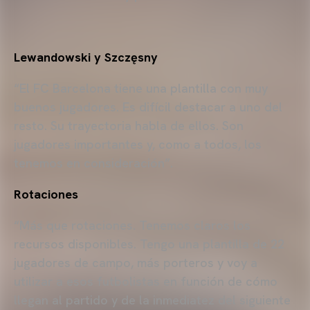
Lewandowski y Szczęsny
“El FC Barcelona tiene una plantilla con muy
buenos jugadores. Es difícil destacar a uno del
resto. Su trayectoria habla de ellos. Son
jugadores importantes y, como a todos, los
tenemos en consideración”.
Rotaciones
“Más que rotaciones. Tenemos claros los
recursos disponibles. Tengo una plantilla de 22
jugadores de campo, más porteros y voy a
utilizar a esos futbolistas en función de cómo
llegan al partido y de la inmediatez del siguiente