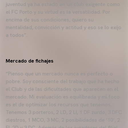
juventud ya ha estado en un club exigente como
el FC Porto y su virtud es la versatilidad. Por
encima de sus condiciones, quiero su
mentalidad, convicción y actitud y eso se lo exijo
a todos”.
Mercado de fichajes
“Pienso que un mercado nunca es perfecto o
pobre. Soy consciente del trabajo que ha hecho
el Club y de las dificultades que aparecen en el
mercado. Mi evaluación es equilibrada y mi foco
es el de optimizar los recursos que tenemos.
Tenemos 3 porteros, 2 LD, 2 LI, 1 DF zurdo, 3 DFC
diestros, 1 MCO, 3 MC, 2 posibilidades de ‘10’, 2
EI, 2D y 3 DC. Además de los jugadores del filial.