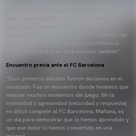
prioridad, compitiendo el partido porque somos
el Valencia CF y con ganas de demostrar que
hemos aprendido del otro partido. Nuestra
prioridad no implica que no seamos
competitivos. Somos el Valencia CF, estamos en
los cuartos y el deseo de ser competitivos lo
tenemos siempre y, en esta ocasión, también”.
Encuentro previa ante el FC Barcelona
“Esos primeros minutos fueron decisivos en el
resultado. Fue un encuentro donde tenemos que
mejorar muchos momentos del juego. Sin la
intensidad y agresividad (velocidad y respuesta)
es difícil competir al FC Barcelona. Mañana, es
un día para demostrar que lo hemos aprendido y
que ese dolor lo hemos convertido en una
mejora”.