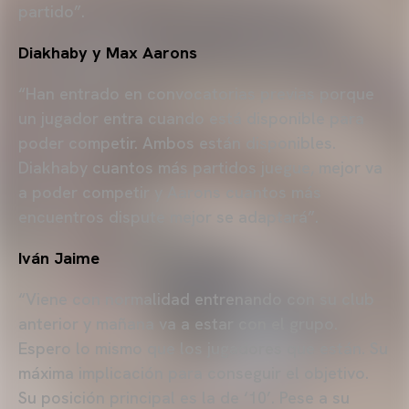
partido”.
Diakhaby y Max Aarons
“Han entrado en convocatorias previas porque
un jugador entra cuando está disponible para
poder competir. Ambos están disponibles.
Diakhaby cuantos más partidos juegue, mejor va
a poder competir y Aarons cuantos más
encuentros dispute mejor se adaptará”.
Iván Jaime
“Viene con normalidad entrenando con su club
anterior y mañana va a estar con el grupo.
Espero lo mismo que los jugadores que están. Su
máxima implicación para conseguir el objetivo.
Su posición principal es la de ‘10’. Pese a su