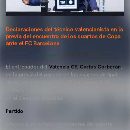
Declaraciones del técnico valencianista en la
previa del encuentro de los cuartos de Copa
ante el FC Barcelona
El entrenador del
Valencia CF, Carlos Corberán
,
en la previa del partido de los cuartos de final
de la Copa del Rey 2024-25 del jueves, 6 de
febrero a las 21:30 horas, ante el FC Barcelona
en el Camp de Mestalla.
Partido
“Vamos a afrontarlo conscientes de nuestra