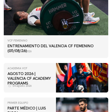
VCF FEMENINO
ENTRENAMIENTO DEL VALENCIA CF FEMENINO
(05/08/26)
05 agosto 2026
ACADEMIA VCF
AGOSTO 2026 |
VALENCIA CF ACADEMY
PROGRAMS
04 agosto 2026
PRIMER EQUIPO
PARTE MÉDICO | LUIS
VCF FEMENINO