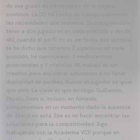
de ese grado de intensidad y de la mejora
continua. La DD ha hecho un trabajo cubriendo
las necesidades que teníamos. Es indispensable
tener a dos jugadores en cada posición y desde
ahí, cuando el perfil no es perfecto, por ejemplo:
te he dicho que tenemos 2 jugadores en cada
posición, he mencionado 3 mediocentros
posicionales y 1 ofensivo. Mi trabajo es ser
creativo para encontrar soluciones a no tener
duplicidad de perfiles. Nunca un jugador es igual
que otro. La clave es que en Hugo Guillamón,
Pepelu, Enzo o, incluso, en Almeida,
compensemos en un momento dado la ausencia
de Javi si no está. Ese es mi foco: encontrar las
soluciones para la competitividad. Sigo
trabajando con la Academia VCF porque en