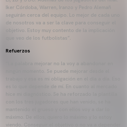
Iker Córdoba, Warren, Iranzo y Pedro Alemañ
seguirán cerca del equipo. Lo mejor de cada uno
de nosotros va a ser la clave para conseguir el
objetivo. Estoy muy contento de la implicación
que veo de los futbolistas”.
Refuerzos
“La palabra mejorar no la voy a abandonar en
ningún momento. Se puede mejorar desde el
trabajo y esa es mi obligación en el día a día. Eso
es lo que depende de mí. En cuanto al mercado
hice mi diagnóstico. Se ha reforzado la plantilla
con los tres jugadores que han venido, se ha
mantenido el grueso y con ellos voy a dar lo
máximo. De ellos, quiero lo máximo y lo estoy
viendo. Conseguir el objetivo o no va a depender