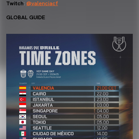
Twitch
:
@valenciacf
GLOBAL GUIDE