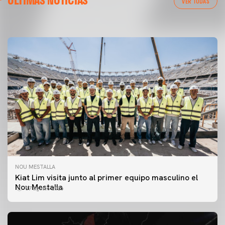
VER TODAS
08 agosto 2026
NOU MESTALLA
Kiat Lim visita junto al primer equipo masculino el
Nou Mestalla
07 agosto 2026