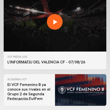
VCF MEDIA LIVE
L'INFORMATIU DEL VALENCIA CF - 07/08/26
07 agosto 2026
ACADEMIA VCF
El VCF Femenino B ya
conoce sus rivales en el
PRIMER EQUIPO
Grupo 2 de Segunda
ENTRENAMIENTO DEL VALENCIA CF 7/8/2026
Federación FutFem
07 agosto 2026
07 agosto 2026