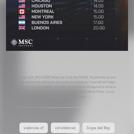
Copyright 2013-2025 Valencia Club de Fútbol. Se permite el uso
del contenido editorial del artículo siempre y cuando se haga
referencia a su fuente, además de contener el siguiente enlace:
www.valenciacf.com. Fotografías de Lázaro de la Peña, no se
permite su reutilización.
valencia cf
cd eldense
Copa del Rey