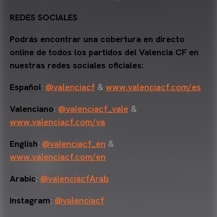
REDES SOCIALES
Podrás encontrar una cobertura en directo
online de todos los partidos del Valencia CF en
nuestras redes sociales oficiales:
Español
:
@valenciacf
&
www.valenciacf.com/es
Valenciano
:
@valenciacf_vale
&
www.valenciacf.com/va
English
:
@valenciacf_en
&
www.valenciacf.com/en
Arabic
:
@valenciacfArab
Instagram
:
@valenciacf