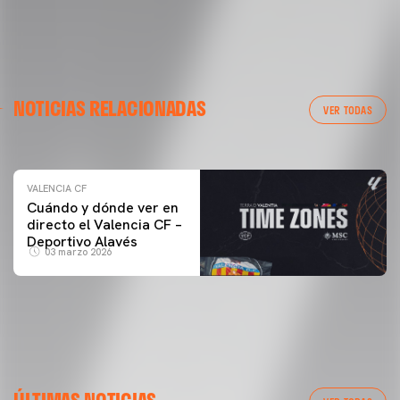
VALENCIA CF
NOTICIAS RELACIONADAS
ENTRENAMIENTO DEL VALENCIA CF 04/03/26
VER TODAS
04 marzo 2026
VALENCIA CF
Cuándo y dónde ver en
directo el Valencia CF –
Deportivo Alavés
03 marzo 2026
PRIMER EQUIPO
ÚLTIMAS NOTICIAS
MESTALLA 📍