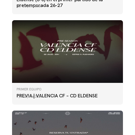
pretemporada 26-27
22 julio 2026
PRIMER EQUIPO
PREVIA | VALENCIA CF – CD ELDENSE
22 julio 2026