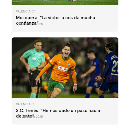
VALENCIA CF
Mosquera: “La victoria nos da mucha
confianza”
08 enero 2025
VALENCIA CF
S.C. Tenés: “Hemos dado un paso hacia
delante”
08 enero 2025