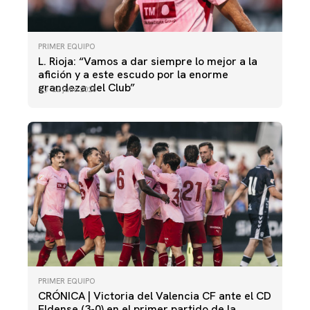
PRIMER EQUIPO
L. Rioja: “Vamos a dar siempre lo mejor a la
afición y a este escudo por la enorme
grandeza del Club”
22 julio 2026
PRIMER EQUIPO
CRÓNICA | Victoria del Valencia CF ante el CD
Eldense (3-0) en el primer partido de la