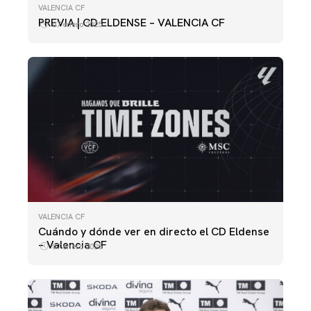
VALENCIA CF
PREVIA | CD ELDENSE – VALENCIA CF
07 enero 2025
VALENCIA CF
Cuándo y dónde ver en directo el CD Eldense
– Valencia CF
07 enero 2025