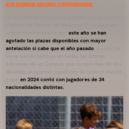
ALTA DEMANDA NACIONAL E INTERNACIONAL
La alta demanda nacional e internacional por el
Campus de Verano del Valencia CF no deja de
crecer como muestra que
este año se han
agotado las plazas disponibles con mayor
antelación si cabe que el año pasado
, y como ya
viene siendo habitual en todas las últimas
ediciones de un Campus que cumple más de dos
décadas acogiendo jugadores de todo el mundo
y que
en 2024 contó con jugadores de 34
nacionalidades distintas.