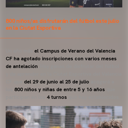
800 niños/as disfrutarán del fútbol este julio
en la Ciutat Esportiva
Un año más
el Campus de Verano del Valencia
CF ha agotado inscripciones con varios meses
de antelación
. Hay ganas de disfrutar del fútbol
y de aprender en la Ciutat Esportiva del Valencia
CF que
del 29 de junio al 25 de julio
acogerá a
los
800 niños y niñas de entre 5 y 16 años
que
participan en los
4 turnos
que hay establecidos