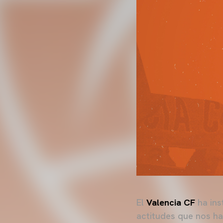
El
Valencia CF
ha ins
actitudes que nos ha