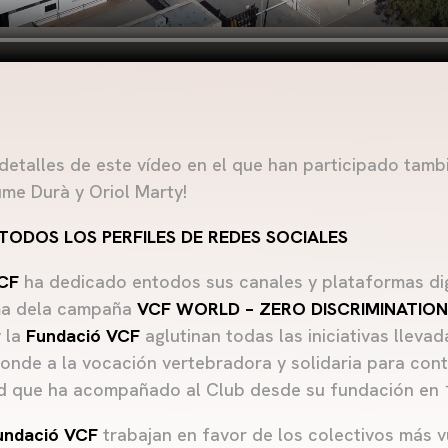
detalles de este vídeo en el que han participado tamb
me Durà y Oriol Marty!
ODOS LOS PERFILES DE REDES SOCIALES
 CF
ha dedicado entodos sus canales y plataformas dig
ema dela campaña
VCF WORLD – ZERO DISCRIMINATION
 la
Fundació
VCF
aglutinan todas las iniciativas lleva
onde a la vocación vertebradora y solidaria para cont
dad que ha acompañado al Club desde su fundación en 
Fundació VCF
trabajan en favor de los colectivos más v