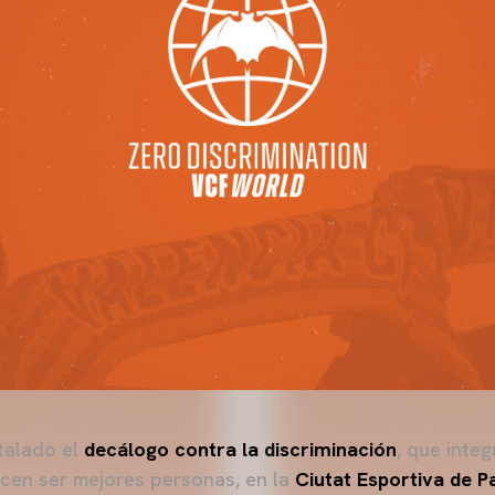
talado el
decálogo contra la discriminación
, que integ
cen ser mejores personas, en la
Ciutat Esportiva de P