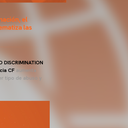
nación, el
ematiza las
O DISCRIMINATION
cia CF
aumenta
er tipo de abuso y