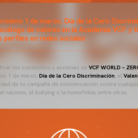
róximo 1 de marzo, Día de la Cero Discrimi
decálogo de valores en la Academia VCF y t
 perfiles en redes sociales
ificar los contenidos y acciones de
VCF WORLD – ZER
imo 1 de marzo,
Día de la Cero Discriminación
, el
Valen
ilidad de su campaña de concienciación contra cualqui
l racismo, el bullying o la homofobia, entre otras.