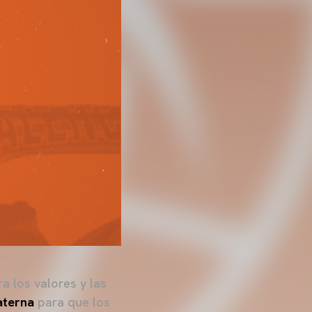
ra los valores y las
aterna
para que los