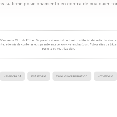
os su firme posicionamiento en contra de cualquier f
 Valencia Club de Fútbol. Se permite el uso del contenido editorial del artículo siem
ente, además de contener el siguiente enlace: www.valenciacf.com. Fotografías de Lázar
permite su reutilización.
valencia cf
vcf world
zero discrimination
vcf-world