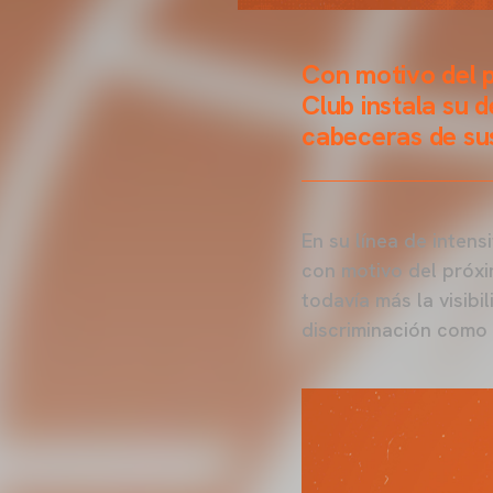
Con motivo del p
Club instala su 
cabeceras de sus
En su línea de intens
con motivo del próx
todavía más la visib
discriminación como e