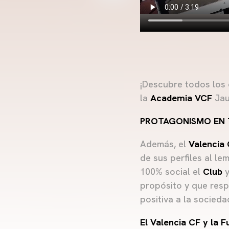
¡Descubre todos los 
la
Academia VCF
Jau
PROTAGONISMO EN T
Además, el
Valencia
de sus perfiles al l
100% social el
Club
y
propósito y que resp
positiva a la socie
El Valencia CF y la 