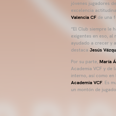
jóvenes jugadores d
excelencia actitudina
Valencia CF
de una f
“El Club siempre le 
exigentes en eso, al
ayudado a crecer y a
destaca
Jesús Vázq
Por su parte,
María Á
Academia VCF y de la
interno, así como en 
Academia VCF
. Es m
un montón de jugador