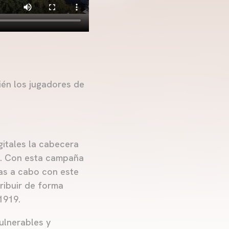
ién los jugadores de
itales la cabecera
. Con esta campaña
das a cabo con este
ribuir de forma
1919.
ulnerables y