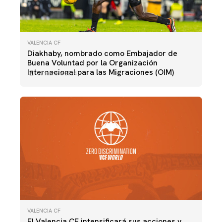
VALENCIA CF
Diakhaby, nombrado como Embajador de
Buena Voluntad por la Organización
Internacional para las Migraciones (OIM)
20 febrero 2024
VALENCIA CF
El Valencia CF intensificará sus acciones y