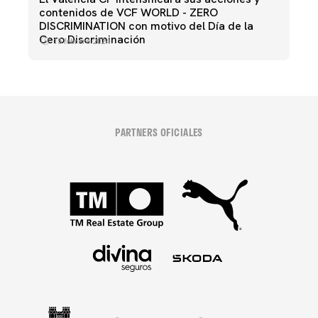
contenidos de VCF WORLD - ZERO
DISCRIMINATION con motivo del Día de la
Cero Discriminación
15 febrero 2024
PARTNERS OFICIALES