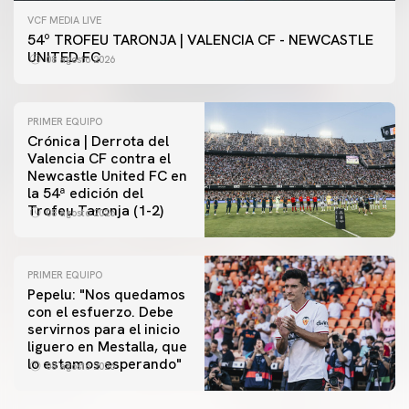
VCF MEDIA LIVE
54º TROFEU TARONJA | VALENCIA CF - NEWCASTLE
UNITED FC
08 agosto 2026
PRIMER EQUIPO
Crónica | Derrota del
Valencia CF contra el
Newcastle United FC en
la 54ª edición del
Trofeu Taronja (1-2)
08 agosto 2026
PRIMER EQUIPO
Pepelu: "Nos quedamos
con el esfuerzo. Debe
servirnos para el inicio
PRIMER EQUIPO
liguero en Mestalla, que
Las fotos del Valencia CF-Newcastle United FC
lo estamos esperando"
08 agosto 2026
08 agosto 2026