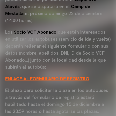
Alavés
, que se disputará en el
Camp de
Mestalla
el próximo domingo 22 de diciembre
(14:00 horas).
Los
Socio VCF Abonado
que estén interesados
en utilizar los autobuses (servicio de ida y vuelta)
deberán rellenar el siguiente formulario con sus
datos (nombre, apellidos, DNI, ID de Socio VCF
Abonado…) junto con la localidad desde la que
subirán al autobús:
ENLACE AL FORMULARIO DE REGISTRO
El plazo para solicitar la plaza en los autobuses
a través del formulario de registro estará
habilitado hasta el domingo 15 de diciembre a
las 23:59 horas o hasta agotarse las plazas.