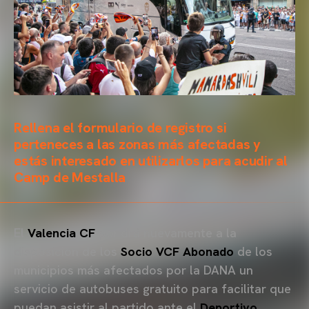
Rellena el formulario de registro si
perteneces a las zonas más afectadas y
estás interesado en utilizarlos para acudir al
Camp de Mestalla
El
Valencia CF
pondrá nuevamente a la
disposición de los
Socio VCF Abonado
de los
municipios más afectados por la DANA un
servicio de autobuses gratuito para facilitar que
puedan asistir al partido ante el
Deportivo