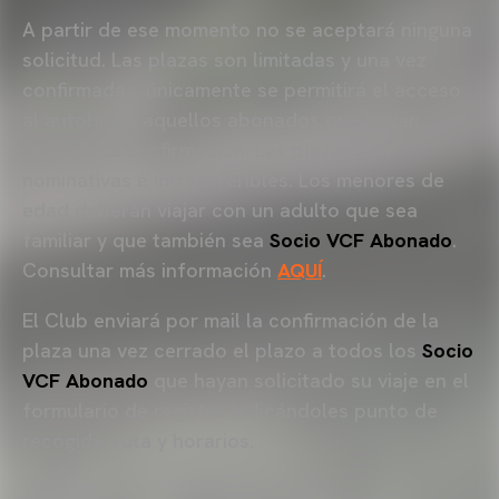
A partir de ese momento no se aceptará ninguna
solicitud. Las plazas son limitadas y una vez
confirmadas, únicamente se permitirá el acceso
al autobús a aquellos abonados que hayan
recibido la confirmación. Las plazas son
nominativas e intransferibles. Los menores de
edad deberán viajar con un adulto que sea
familiar y que también sea
Socio VCF Abonado
.
Consultar más información
AQUÍ
.
El Club enviará por mail la confirmación de la
plaza una vez cerrado el plazo a todos los
Socio
VCF Abonado
que hayan solicitado su viaje en el
formulario de registro indicándoles punto de
recogida, ruta y horarios.