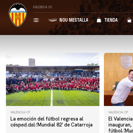
VALENCIA CF
NOU MESTALLA
TIENDA
VALENCIA CF
VALENCIA CF
La emoción del fútbol regresa al
El Valenci
césped del ‘Mundial 82’ de Catarroja
inauguran,
06 mayo 2025
fútbol ‘Mun
05 mayo 20