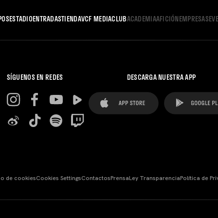
POS
ESTADIO
ENTRADAS
TIENDA
VCF MEDIA
CLUB
ACADEMIA
AFICIÓN
EMPRESAS
EV
SÍGUENOS EN REDES
DESCARGA NUESTRA APP
so de cookies
Cookies Settings
Contactos
Prensa
Ley Transparencia
Política de Pr