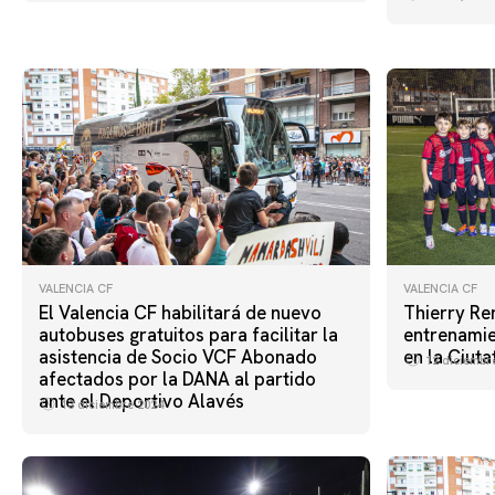
VALENCIA CF
VALENCIA CF
El Valencia CF habilitará de nuevo
Thierry Ren
autobuses gratuitos para facilitar la
entrenamie
asistencia de Socio VCF Abonado
en la Ciuta
12 diciembr
afectados por la DANA al partido
ante el Deportivo Alavés
13 diciembre 2024