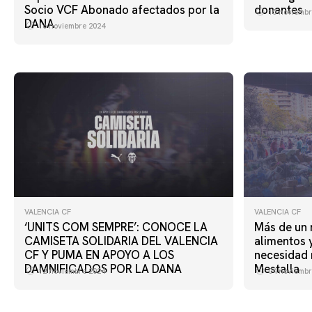
Socio VCF Abonado afectados por la
donantes
15 noviembr
DANA
16 noviembre 2024
VALENCIA CF
VALENCIA CF
‘UNITS COM SEMPRE’: CONOCE LA
Más de un 
CAMISETA SOLIDARIA DEL VALENCIA
alimentos 
CF Y PUMA EN APOYO A LOS
necesidad 
DAMNIFICADOS POR LA DANA
Mestalla
12 noviembre 2024
04 noviembr