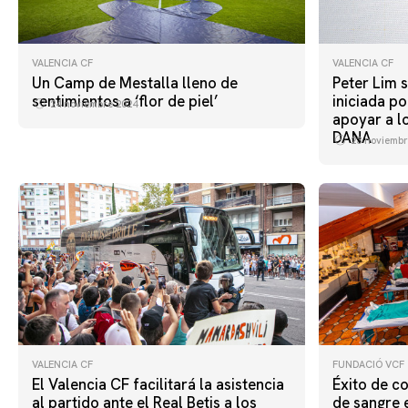
VALENCIA CF
VALENCIA CF
Un Camp de Mestalla lleno de
Peter Lim 
sentimientos a ‘flor de piel’
iniciada po
24 noviembre 2024
apoyar a l
DANA
23 noviembr
VALENCIA CF
FUNDACIÓ VCF
El Valencia CF facilitará la asistencia
Éxito de c
al partido ante el Real Betis a los
de sangre 