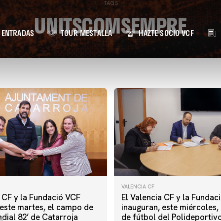
TAGS
UNITSCOMSEMPRE
ENTRADAS
TOUR MESTALLA
HAZTE SOCIO VCF
VALENCIA CF
a CF y la Fundació VCF
El Valencia CF y la Fundac
 este martes, el campo de
inauguran, este miércoles,
dial 82’ de Catarroja
de fútbol del Polideportiv
25