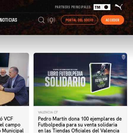
PARTNERS PRINCIPALES
NOTICIAS
PORTAL DEL SOCIO
ACCEDER
VALENCIA CF
ió VCF
Pedro Martín dona 100 ejemplares de
 el campo
Futbolpedia para su venta solidaria
o Municipal
en las Tiendas Oficiales del Valencia