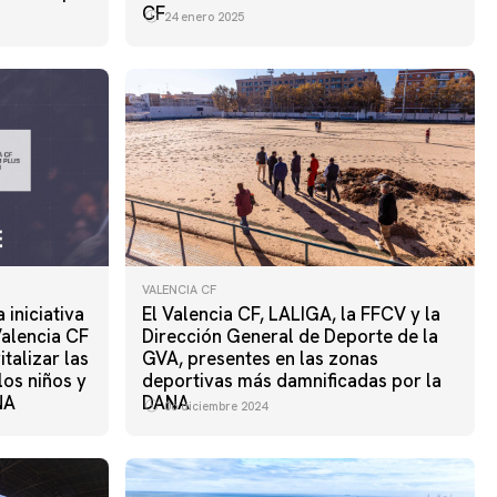
CF
24 enero 2025
VALENCIA CF
 iniciativa
El Valencia CF, LALIGA, la FFCV y la
alencia CF
Dirección General de Deporte de la
talizar las
GVA, presentes en las zonas
los niños y
deportivas más damnificadas por la
NA
DANA
06 diciembre 2024