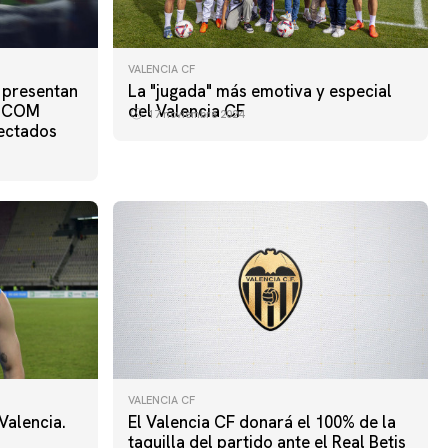
VALENCIA CF
l presentan
La "jugada" más emotiva y especial
TS COM
del Valencia CF
17 noviembre 2024
fectados
VALENCIA CF
Valencia.
El Valencia CF donará el 100% de la
taquilla del partido ante el Real Betis