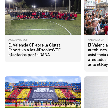
ACADEMIA VCF
VALENCIA CF
El Valencia CF abre la Ciutat
El Valencia
Esportiva a las #EscolesVCF
autobuses g
afectadas por la DANA
asistencia
05 diciembre 2024
afectados 
ante el Ra
29 noviembr