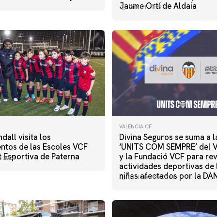
Jaume Ortí de Aldaia
28 abril 2025
VALENCIA CF
dall visita los
Divina Seguros se suma a la
ntos de las Escoles VCF
‘UNITS COM SEMPRE’ del V
t Esportiva de Paterna
y la Fundació VCF para revi
e 2024
actividades deportivas de 
niñas afectados por la DA
11 diciembre 2024