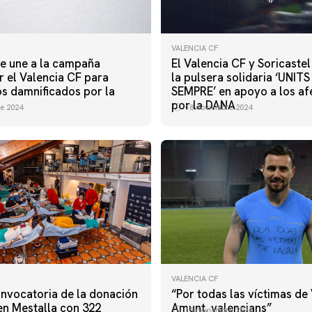
VALENCIA CF
se une a la campaña
El Valencia CF y Soricaste
r el Valencia CF para
la pulsera solidaria ‘UNI
os damnificados por la
SEMPRE’ en apoyo a los a
por la DANA
e 2024
18 noviembre 2024
VALENCIA CF
onvocatoria de la donación
“Por todas las víctimas de 
en Mestalla con 322
Amunt, valencians”
15 noviembre 2024