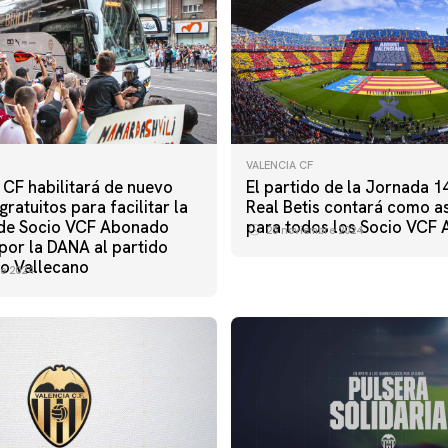
VALENCIA CF
 CF habilitará de nuevo
El partido de la Jornada 14
ratuitos para facilitar la
Real Betis contará como as
 de Socio VCF Abonado
para todos los Socio VCF
25 noviembre 2024
por la DANA al partido
yo Vallecano
e 2024