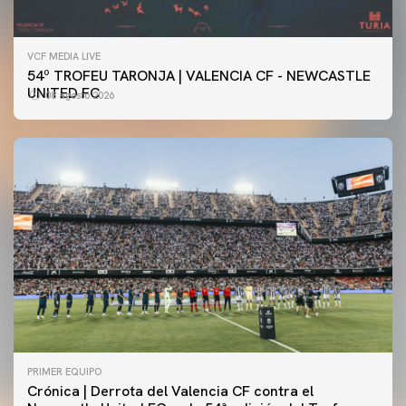
VCF MEDIA LIVE
54º TROFEU TARONJA | VALENCIA CF - NEWCASTLE
UNITED FC
08 agosto 2026
PRIMER EQUIPO
Crónica | Derrota del Valencia CF contra el