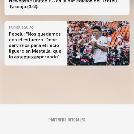
Newcastle United FC en la 54ª edición del Trofeu
Taronja (1-2)
08 agosto 2026
PRIMER EQUIPO
Pepelu: "Nos quedamos
con el esfuerzo. Debe
servirnos para el inicio
PRIMER EQUIPO
liguero en Mestalla, que
Las fotos del Valencia CF-Newcastle United FC
PRIMER EQUIPO
lo estamos esperando"
08 agosto 2026
MESTALLA 📍
08 agosto 2026
08 agosto 2026
PARTNERS OFICIALES