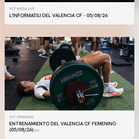
PRIMER EQUIPO
ENTRENAMIENTO MATINAL DEL VALENCIA CF
VCF MEDIA LIVE
5/8/2026
L'INFORMATIU DEL VALENCIA CF - 05/08/26
05 agosto 2026
05 agosto 2026
VCF FEMENINO
ENTRENAMIENTO DEL VALENCIA CF FEMENINO
(05/08/26)
05 agosto 2026