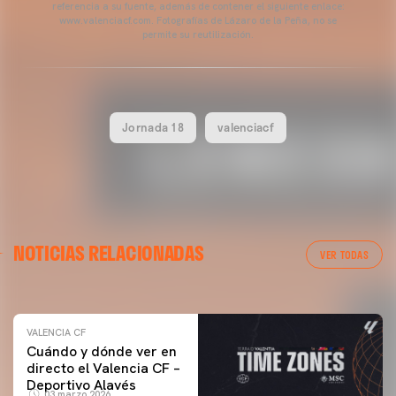
referencia a su fuente, además de contener el siguiente enlace:
www.valenciacf.com. Fotografías de Lázaro de la Peña, no se
permite su reutilización.
Jornada 18
valenciacf
VALENCIA CF
NOTICIAS RELACIONADAS
ENTRENAMIENTO DEL VALENCIA CF 04/03/26
VER TODAS
04 marzo 2026
VALENCIA CF
Cuándo y dónde ver en
directo el Valencia CF –
Deportivo Alavés
03 marzo 2026