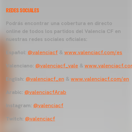
REDES SOCIALES
Podrás encontrar una cobertura en directo
online de todos los partidos del Valencia CF en
nuestras redes sociales oficiales:
Español
:
@valenciacf
&
www.valenciacf.com/es
Valenciano
:
@valenciacf_vale
&
www.valenciacf.co
English
:
@valenciacf_en
&
www.valenciacf.com/en
Arabic
:
@valenciacfArab
Instagram
:
@valenciacf
Twitch
:
@valenciacf