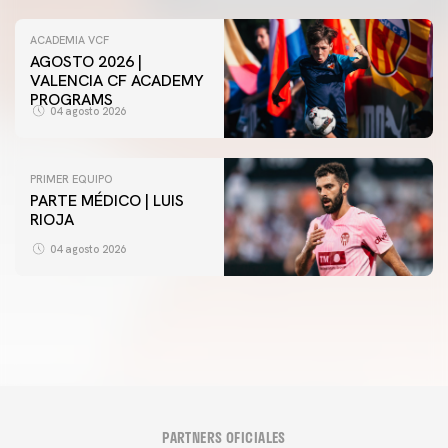
ACADEMIA VCF
AGOSTO 2026 |
VALENCIA CF ACADEMY
PROGRAMS
04 agosto 2026
PRIMER EQUIPO
PARTE MÉDICO | LUIS
VCF FEMENINO
RIOJA
ENTRENAMIENTO DEL VALENCIA CF FEMENINO
(04/08/26)
04 agosto 2026
04 agosto 2026
PARTNERS OFICIALES