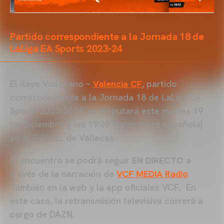
Partido correspondiente a la Jornada 18 de
LaLiga EA Sports 2023-24
El Rayo Vallecano –
Valencia CF
, partido
correspondiente a la Jornada 18 de LaLiga EA
Sports 2023-2024, se disputará este martes 19
de diciembre a las 19:00 horas (hora española)
en el Estadio de Vallecas.
El encuentro se podrá seguir
EN DIRECTO
a
través de la narración de
VCF MEDIA Radio
.
También en la web y la app oficiales VCF. En
este caso, la retransmisión televisiva correrá a
cargo de DAZN.