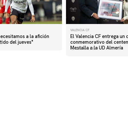
VALENCIA CF
Necesitamos a la afición
El Valencia CF entrega un 
tido del jueves"
conmemorativo del centen
23
Mestalla a la UD Almería
23 enero 2023