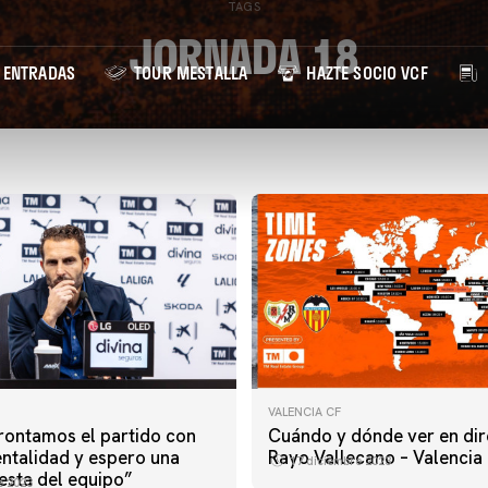
TAGS
JORNADA 18
ENTRADAS
TOUR MESTALLA
HAZTE SOCIO VCF
VALENCIA CF
frontamos el partido con
Cuándo y dónde ver en dir
talidad y espero una
Rayo Vallecano – Valencia
17 diciembre 2023
esta del equipo”
e 2023