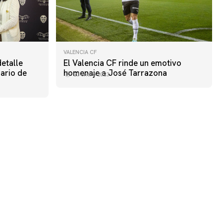
VALENCIA CF
detalle
El Valencia CF rinde un emotivo
ario de
homenaje a José Tarrazona
23 enero 2023