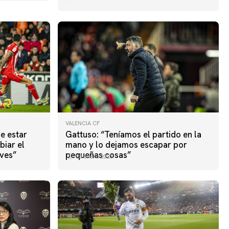
VALENCIA CF
e estar
Gattuso: “Teníamos el partido en la
biar el
mano y lo dejamos escapar por
eves”
pequeñas cosas”
23 enero 2023