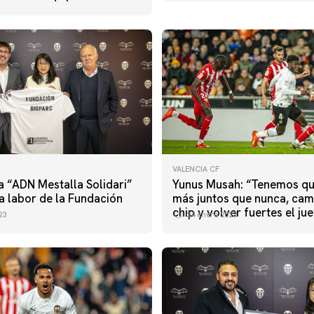
VALENCIA CF
va “ADN Mestalla Solidari”
Yunus Musah: “Tenemos qu
a labor de la Fundación
más juntos que nunca, cam
chip y volver fuertes el ju
23
24 enero 2023