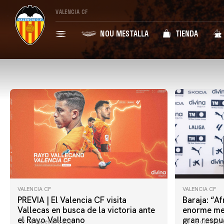
VALENCIA CF
NOU MESTALLA
TIENDA
VALENCIA CF
VALENCIA CF
PREVIA | El Valencia CF visita
Baraja: “A
Vallecas en busca de la victoria ante
enorme men
el Rayo Vallecano
gran respu
18 diciembre 2023
18 diciembr