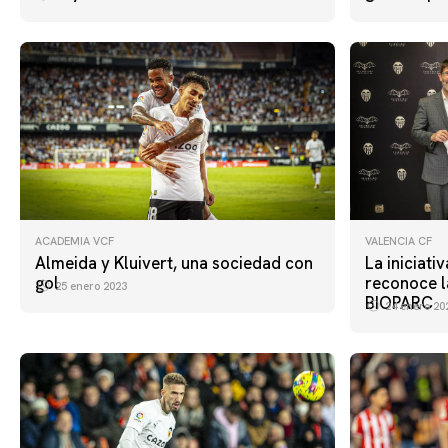
ACADEMIA VCF
VALENCIA CF
Almeida y Kluivert, una sociedad con
La iniciati
gol
reconoce l
25 enero 2023
BIOPARC
24 enero 20