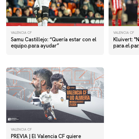
VALENCIA CF
VALENCIA CF
Samu Castillejo: “Quería estar con el
Kluivert: "
equipo para ayudar”
para el par
23 enero 2023
23 enero 20
VALENCIA CF
PREVIA | El Valencia CF quiere