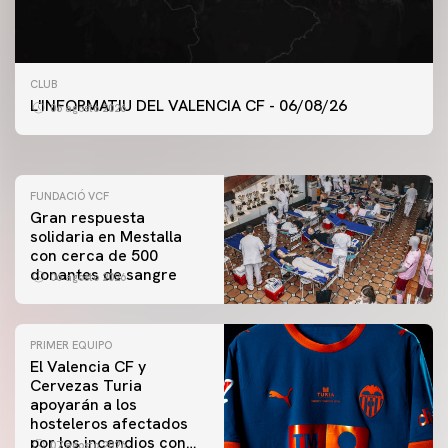
PRIMER EQUIPO
CLUB
ENTRENAMIENTO DEL VALENCIA CF 6/8/2026
L'INFORMATIU DEL VALENCIA CF - 06/08/26
06 agosto 2026
06 agosto 2026
FUNDACIÓ VCF
Gran respuesta
solidaria en Mestalla
con cerca de 500
donantes de sangre
06 agosto 2026
PRIMER EQUIPO
El Valencia CF y
Cervezas Turia
apoyarán a los
hosteleros afectados
por los incendios con
07 agosto 2026