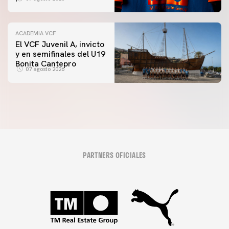
una iniciativa especial
en el Trofeu Taronja
ACADEMIA VCF
El VCF Juvenil A, invicto
y en semifinales del U19
Bonita Cantepro
07 agosto 2026
PARTNERS OFICIALES