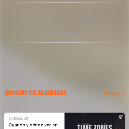
Copyright 2013-2025 Valencia Club de Fútbol. Se permite el uso
del contenido editorial del artículo siempre y cuando se haga
referencia a su fuente, además de contener el siguiente enlace:
www.valenciacf.com. Fotografías de Lázaro de la Peña, no se
permite su reutilización.
VALENCIA CF
NOTICIAS RELACIONADAS
ENTRENAMIENTO DEL VALENCIA CF 04/03/26
VER TODAS
04 marzo 2026
VALENCIA CF
Cuándo y dónde ver en