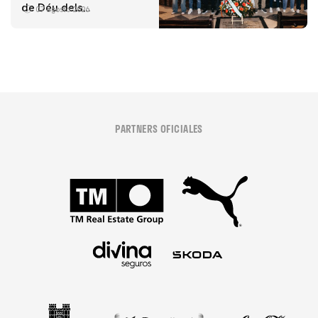
de Déu dels
07 agosto 2026
Desamparats
PARTNERS OFICIALES