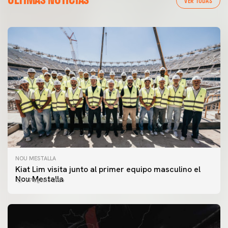
VER TODAS
NOU MESTALLA
Kiat Lim visita junto al primer equipo masculino el
Nou Mestalla
07 agosto 2026