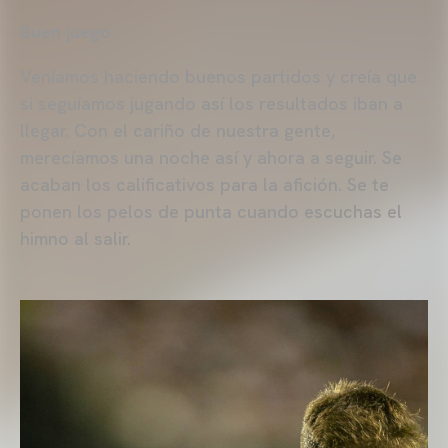
Buen juego
Veníamos haciendo buenos partidos y creía que
si seguíamos jugando así los resultados iban a
llegar. Con el cariño de nuestra gente,
merecíamos una noche así y ahora a seguir. Se
acaban los calificativos para la afición. Se te
ponen los pelos de punta cuando escuchas el
himno al salir.