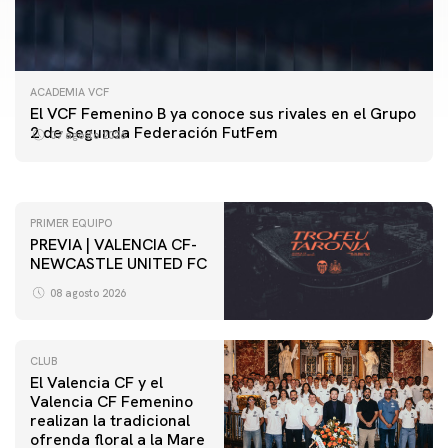
ACADEMIA VCF
PRIMER EQUIPO
El VCF Femenino B ya conoce sus rivales en el Grupo
ENTRENAMIENTO DEL VALENCIA CF 7/8/2026
2 de Segunda Federación FutFem
07 agosto 2026
07 agosto 2026
PRIMER EQUIPO
PREVIA | VALENCIA CF-
NEWCASTLE UNITED FC
08 agosto 2026
CLUB
El Valencia CF y el
Valencia CF Femenino
realizan la tradicional
ofrenda floral a la Mare