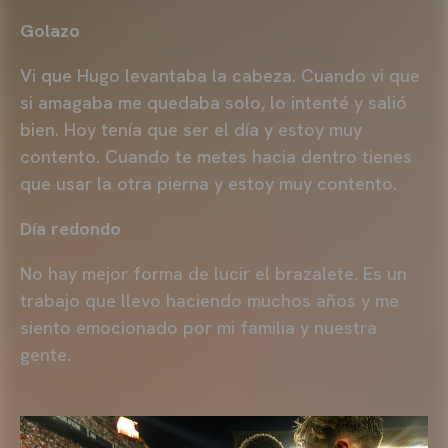
Golazo
Vi que Hugo levantaba la cabeza. Cuando vi que
si amagaba me quedaba solo, lo intenté y salió
bien. Hoy tenía que ser el día y estoy muy
contento. Cuando te metes hacia dentro tienes
que usar la otra pierna y estoy muy contento.
Día redondo
No hay mejor forma de lucir el brazalete. Es un
trabajo que llevo haciendo muchos años y me
siento emocionado por mi familia y nuestra
gente.