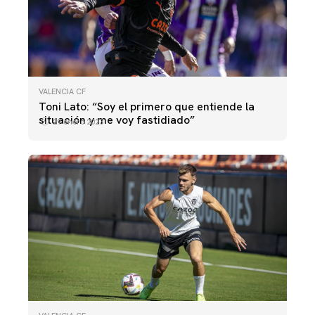
VALENCIA CF
Toni Lato: “Soy el primero que entiende la
situación y me voy fastidiado”
29 enero 2023