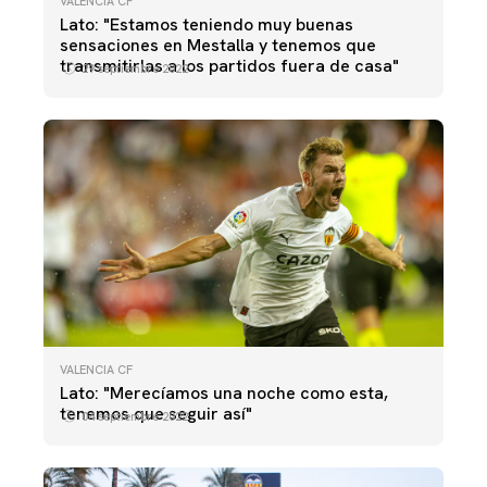
VALENCIA CF
Lato: "Estamos teniendo muy buenas
sensaciones en Mestalla y tenemos que
transmitirlas a los partidos fuera de casa"
29 septiembre 2022
VALENCIA CF
Lato: "Merecíamos una noche como esta,
tenemos que seguir así"
04 septiembre 2022