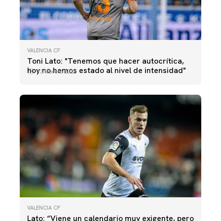
VALENCIA CF
Toni Lato: "Tenemos que hacer autocrítica,
hoy no hemos estado al nivel de intensidad"
13 febrero 2022
VALENCIA CF
Lato: “Viene un calendario muy exigente, pero