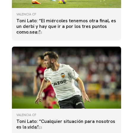
VALENCIA CF
Toni Lato: “El miércoles tenemos otra final, es
un derbi y hay que ir a por los tres puntos
como sea.”
30 abril 2023
VALENCIA CF
Toni Lato: “Cualquier situación para nosotros
es la vida”
16 abril 2023