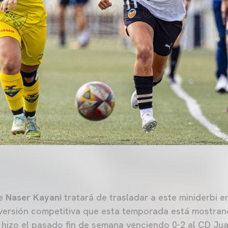
ge
Naser Kayani
tratará de trasladar a este miniderbi en
 versión competitiva que esta temporada está mostra
hizo el pasado fin de semana venciendo 0-2 al CD Ju