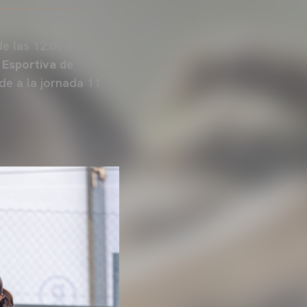
e las 12:00 al
 Esportiva de
de a la jornada 11