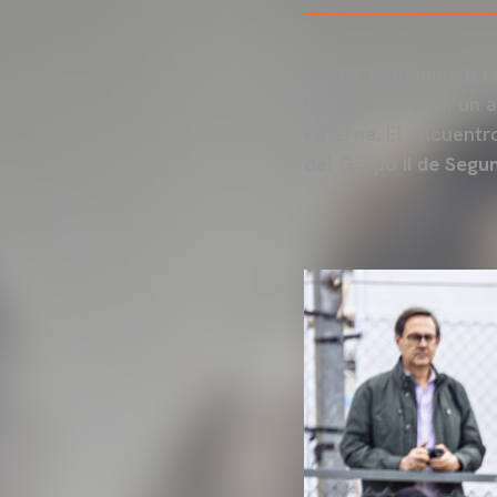
El
VCF Femenino B
re
Levante UD B en un at
Paterna
. El encuentr
del
Grupo II de Seg