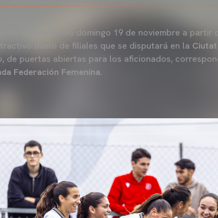
cibe este próximo domingo 19 de noviembre a partir d
ractivo duelo de filiales que se disputará en la
Ciutat
o, de puertas abiertas para los aficionados, correspon
unda Federación Femenina
.