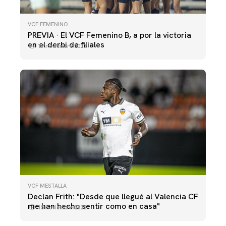
VCF FEMENINO
PREVIA · El VCF Femenino B, a por la victoria
en el derbi de filiales
17 noviembre 2023
VCF MESTALLA
Declan Frith: "Desde que llegué al Valencia CF
me han hecho sentir como en casa"
15 noviembre 2023