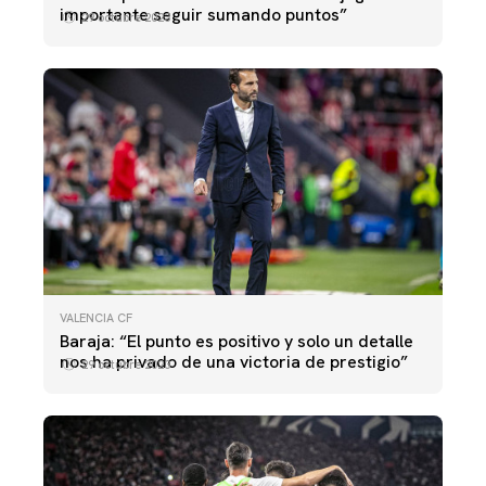
importante seguir sumando puntos”
29 octubre 2023
VALENCIA CF
Baraja: “El punto es positivo y solo un detalle
nos ha privado de una victoria de prestigio”
29 octubre 2023