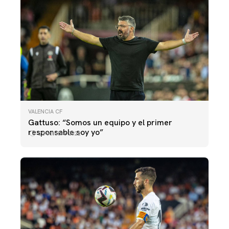
VALENCIA CF
Gattuso: “Somos un equipo y el primer
responsable soy yo”
22 octubre 2022