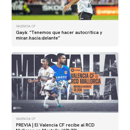
VALENCIA CF
Gayà: “Tenemos que hacer autocrítica y
mirar hacia delante”
22 octubre 2022
VALENCIA CF
PREVIA | El Valencia CF recibe al RCD