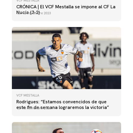
VCF MESTALLA
CRÓNICA | El VCF Mestalla se impone al CF La
Nucía (3-2)
12 noviembre 2023
VCF MESTALLA
Rodrigues: “Estamos convencidos de que
este fin de semana lograremos la victoria”
10 noviembre 2023