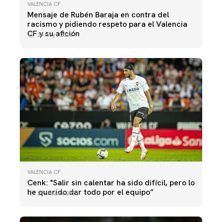
VALENCIA CF
Mensaje de Rubén Baraja en contra del
racismo y pidiendo respeto para el Valencia
CF y su afición
24 mayo 2023
VALENCIA CF
Cenk: "Salir sin calentar ha sido difícil, pero lo
he querido dar todo por el equipo”
22 octubre 2022