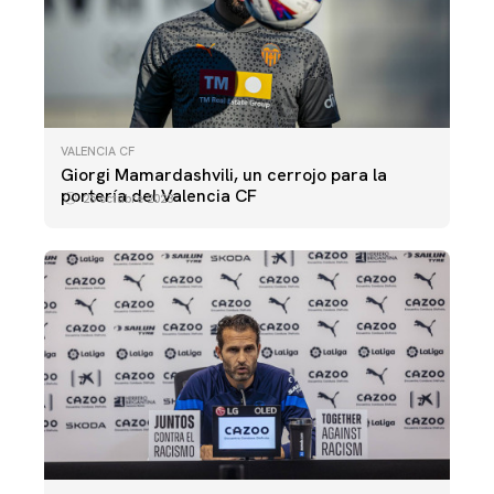
VALENCIA CF
Giorgi Mamardashvili, un cerrojo para la
portería del Valencia CF
25 octubre 2023