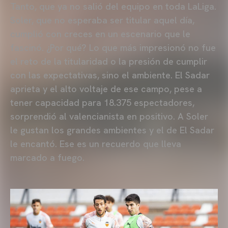
Tanto, que ya no salió del equipo en toda LaLiga.
Soler, que no esperaba ser titular aquel día,
cumplió con creces en un escenario que le
fascinó. ¿Por qué? Lo que más impresionó no fue
el reto de la titularidad o la presión de cumplir
con las expectativas, sino el ambiente. El Sadar
aprieta y el alto voltaje de ese campo, pese a
tener capacidad para 18.375 espectadores,
sorprendió al valencianista en positivo. A Soler
le gustan los grandes ambientes y el de El Sadar
le encantó. Ese es un recuerdo que lleva
marcado a fuego.