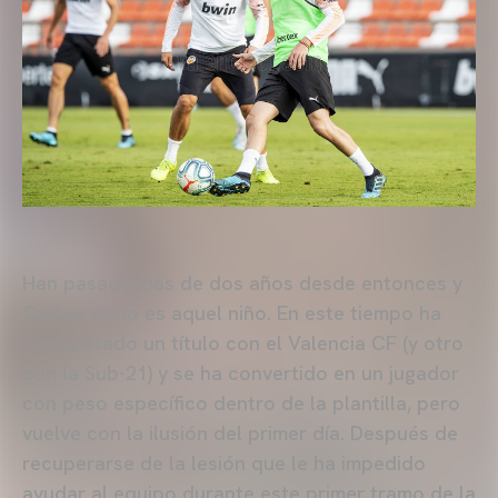
Han pasado más de dos años desde entonces y
Carlos ya no es aquel niño. En este tiempo ha
conquistado un título con el Valencia CF (y otro
con la Sub-21) y se ha convertido en un jugador
con peso específico dentro de la plantilla, pero
vuelve con la ilusión del primer día. Después de
recuperarse de la lesión que le ha impedido
ayudar al equipo durante este primer tramo de la