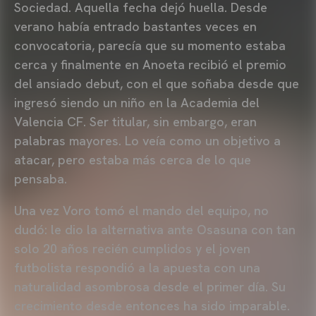
Sociedad. Aquella fecha dejó huella. Desde
verano había entrado bastantes veces en
convocatoria, parecía que su momento estaba
cerca y finalmente en Anoeta recibió el premio
del ansiado debut, con el que soñaba desde que
ingresó siendo un niño en la Academia del
Valencia CF. Ser titular, sin embargo, eran
palabras mayores. Lo veía como un objetivo a
atacar, pero estaba más cerca de lo que
pensaba.
Una vez Voro tomó el mando del equipo, no
dudó: le dio la alternativa ante Osasuna con tan
solo 20 años recién cumplidos y el joven
futbolista respondió a la apuesta con una
naturalidad asombrosa desde el primer día. Su
crecimiento desde entonces ha sido imparable.