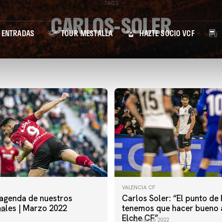
TAGS
CARLOS-SOLER
ENTRADAS
TOUR MESTALLA
HAZTE SOCIO VCF
VALENCIA CF
agenda de nuestros
Carlos Soler: “El punto de 
nales | Marzo 2022
tenemos que hacer bueno a
22
Elche CF”
12 marzo 2022