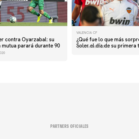
VALENCIA CF
er contra Oyarzabal: su
¿Qué fue lo que más sorpr
 mutua parará durante 90
Soler el día de su primera 
26 octubre 2019
020
PARTNERS OFICIALES