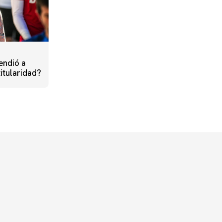
endió a
titularidad?