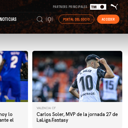
PARTNERS PRINCIPALES
NOTICIAS
PORTAL DEL SOCIO
ACCEDER
VALENCIA CF
hoy lo
Carlos Soler, MVP de la jornada 27 de
nte el
LaLiga Fantasy
09 marzo 2022