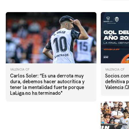
VALENCIA CF
VALENCIA CF
Carlos Soler: “Es una derrota muy
Socios.com
dura, debemos hacer autocrítica y
definitiva 
tener la mentalidad fuerte porque
Valencia C
15 febrero 2
LaLiga no ha terminado"
20 febrero 2022