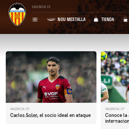
VALENCIA CF
NOU MESTALLA
TIENDA
VALENCIA CF
VALENCIA CF
Carlos Soler, el socio ideal en ataque
Conoce la 
24 marzo 2022
internacio
21 marzo 20