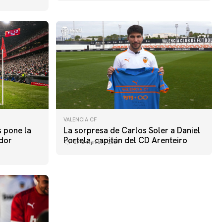
VALENCIA CF
s pone la
La sorpresa de Carlos Soler a Daniel
ador
Portela, capitán del CD Arenteiro
27 diciembre 2021