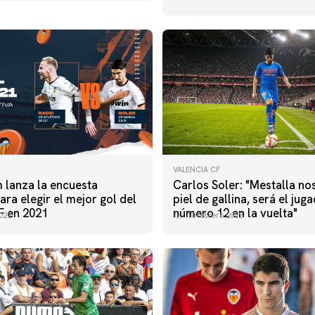
VALENCIA CF
 lanza la encuesta
Carlos Soler: "Mestalla no
para elegir el mejor gol del
piel de gallina, será el jug
F en 2021
número 12 en la vuelta"
022
10 febrero 2022