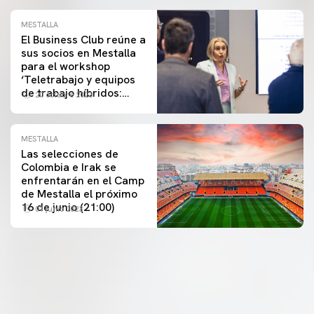
MESTALLA
El Business Club reúne a
sus socios en Mestalla
para el workshop
‘Teletrabajo y equipos
de trabajo híbridos:
20 octubre 2023
retos y oportunidades’
MESTALLA
Las selecciones de
Colombia e Irak se
enfrentarán en el Camp
de Mestalla el próximo
16 de junio (21:00)
01 junio 2023