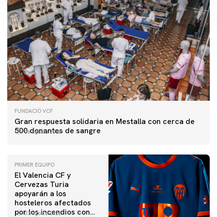
FUNDACIÓ VCF
Gran respuesta solidaria en Mestalla con cerca de
500 donantes de sangre
06 agosto 2026
PRIMER EQUIPO
El Valencia CF y
Cervezas Turia
apoyarán a los
hosteleros afectados
por los incendios con
07 agosto 2026