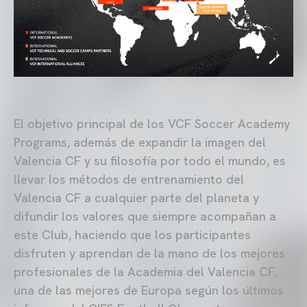
El objetivo principal de los VCF Soccer Academy
Programs, además de expandir la imagen del
Valencia CF y su filosofía por todo el mundo, es
llevar los métodos de entrenamiento del
Valencia CF a cualquier parte del planeta y
difundir los valores que siempre acompañan a
este Club, haciendo que los participantes
disfruten y aprendan de la mano de los mejores
profesionales de la Academia del Valencia CF,
una de las mejores de Europa según los últimos