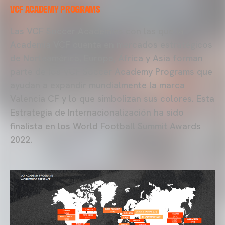
VCF ACADEMY PROGRAMS
Las VCF Soccer Academies con las que la
Academia VCF cuenta en mercados estratégicos
de Norteamérica, Europa, África y Asia forman
parte de los VCF Soccer Academy Programs que
ayudan a expandir mundialmente la marca
Valencia CF y lo que simbolizan sus colores. Esta
Estrategia de Internacionalización ha sido
finalista en los World Football Summit Awards
2022.