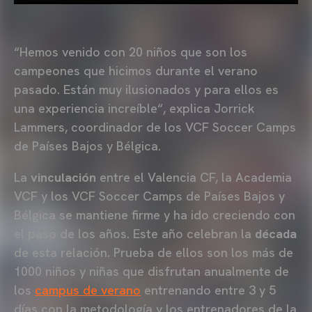
“Hemos venido con 20 niños que son los
campeones que hicimos durante el verano
pasado. Están muy ilusionados y para ellos es
una experiencia increíble“, explica Jorrick
Lammers, coordinador de los VCF Soccer Camps
de Países Bajos y Bélgica.
La
vinculación
entre el Valencia CF, la Academia
VCF y los VCF Soccer Camps de Países Bajos y
Bélgica se mantiene firme y ha ido creciendo con
el paso de los años. Este año celebran la
década
de esta relación. Prueba de ellos son los más de
1000 niños y niñas que disfrutan anualmente de
los
campus de verano
entrenando entre 3 y 5
días con la metodología y los entrenadores de la