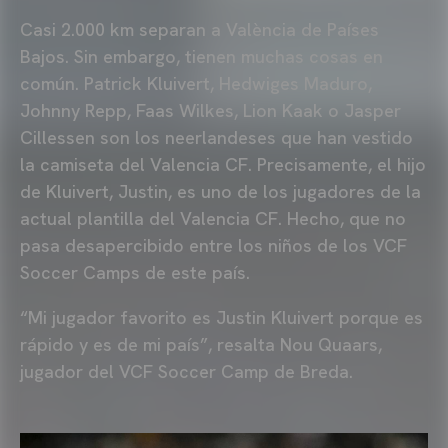
Casi 2.000 km separan a València de Países
Bajos. Sin embargo, tienen muchas cosas en
común. Patrick Kluivert, Hedwiges Maduro,
Johnny Repp, Faas Wilkes, Lion Kaak o Jasper
Cillessen son los neerlandeses que han vestido
la camiseta del Valencia CF. Precisamente, el hijo
de Kluivert, Justin, es uno de los jugadores de la
actual plantilla del Valencia CF. Hecho, que no
pasa desapercibido entre los niños de los VCF
Soccer Camps de este país.
“Mi jugador favorito es Justin Kluivert porque es
rápido y es de mi país”, resalta Nou Quaars,
jugador del VCF Soccer Camp de Breda.