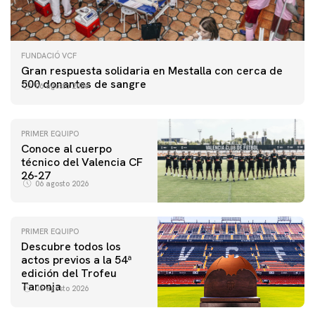
FUNDACIÓ VCF
Gran respuesta solidaria en Mestalla con cerca de
500 donantes de sangre
06 agosto 2026
PRIMER EQUIPO
Conoce al cuerpo
técnico del Valencia CF
26-27
06 agosto 2026
PRIMER EQUIPO
Descubre todos los
actos previos a la 54ª
edición del Trofeu
Taronja
06 agosto 2026