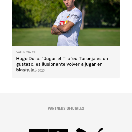
VALENCIA CF
Hugo Duro: “Jugar el Trofeu Taronja es un
gustazo, es ilusionante volver a jugar en
Mestalla”
06 agosto 2025
PARTNERS OFICIALES