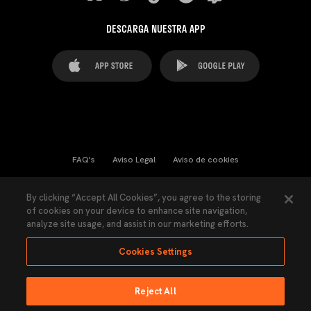
DESCARGA NUESTRA APP
FAQ's
Aviso Legal
Aviso de cookies
Cookies Settings
Contactos
Prensa
By clicking “Accept All Cookies”, you agree to the storing
of cookies on your device to enhance site navigation,
Ley Transparencia
Política de Privacidad
analyze site usage, and assist in our marketing efforts.
Accesibilidad
Cookies Settings
Reject All
Ninguna parte de esta página puede ser reproducida sin el permiso del Valencia