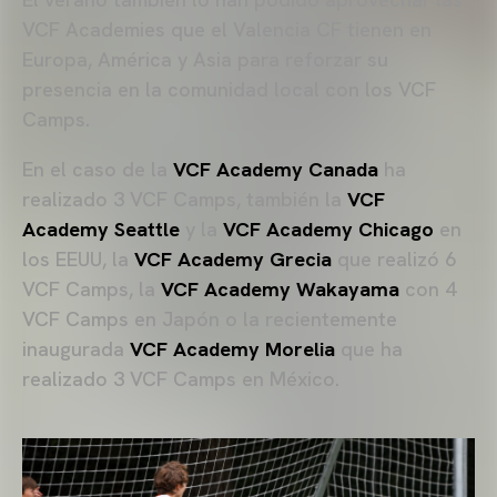
VCF Academies que el Valencia CF tienen en
Europa, América y Asia para reforzar su
presencia en la comunidad local con los VCF
Camps.
En el caso de la
VCF Academy Canada
ha
realizado 3 VCF Camps, también la
VCF
Academy Seattle
y la
VCF Academy Chicago
en
los EEUU, la
VCF Academy Grecia
que realizó 6
VCF Camps, la
VCF Academy Wakayama
con 4
VCF Camps en Japón o la recientemente
inaugurada
VCF Academy Morelia
que ha
realizado 3 VCF Camps en México.