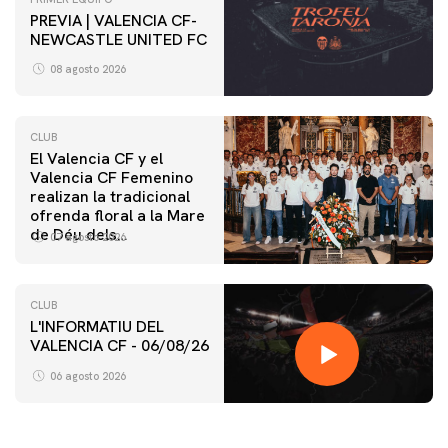
PREVIA | VALENCIA CF-
NEWCASTLE UNITED FC
08 agosto 2026
CLUB
El Valencia CF y el
Valencia CF Femenino
realizan la tradicional
ofrenda floral a la Mare
de Déu dels
07 agosto 2026
Desamparats
CLUB
L'INFORMATIU DEL
VALENCIA CF - 06/08/26
06 agosto 2026