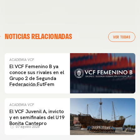
NOTICIAS RELACIONADAS
VER TODAS
ACADEMIA VCF
El VCF Femenino B ya
conoce sus rivales en el
Grupo 2 de Segunda
Federación FutFem
07 agosto 2026
ACADEMIA VCF
El VCF Juvenil A, invicto
y en semifinales del U19
Bonita Cantepro
07 agosto 2026