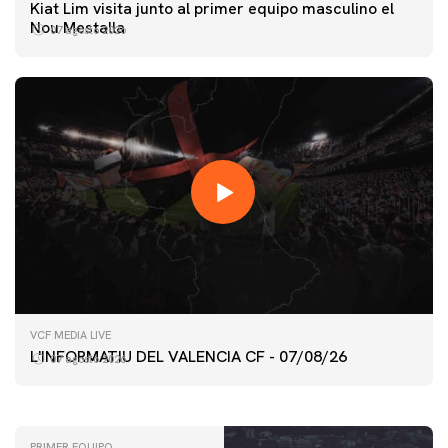
Kiat Lim visita junto al primer equipo masculino el
Nou Mestalla
07 agosto 2026
PRIMER EQUIPO
VCF MEDIA LIVE
ENTRENAMIENTO DEL VALENCIA CF 7/8/2026
L'INFORMATIU DEL VALENCIA CF - 07/08/26
07 agosto 2026
07 agosto 2026
PRIMER EQUIPO