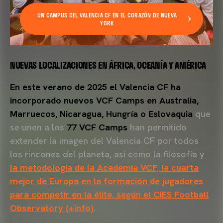
UN CAMPUS DEL VALENCIA CF EN EL CORAZÓN DE NUEVA
YORK
NUEVAS LOCALIZACIONES EN ÁFRICA, OCEANÍA Y AMÉRICA
En este verano de 2025 el Valencia CF ha
incorporado nuevos VCF Camps en Australia,
Marruecos, Nicaragua, Hungría o Eslovaquia
que
se unen a los
77 VCF Camps
han permitido
extender la imagen del Valencia CF por todos
los rincones del planeta, así como la filosofía y
la metodología de la Academia VCF, la cuarta
mejor de Europa en la formación de jugadores
para competir en la élite, según el CIES Football
Observatory (+info)
.