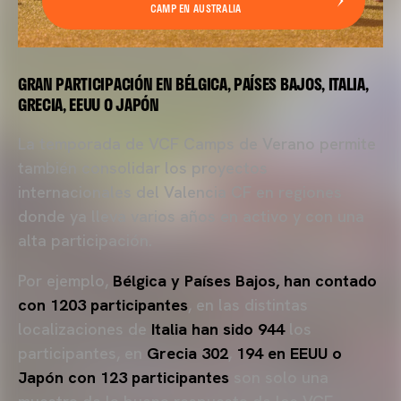
CAMP EN AUSTRALIA
GRAN PARTICIPACIÓN EN BÉLGICA, PAÍSES BAJOS, ITALIA,
GRECIA, EEUU O JAPÓN
La temporada de VCF Camps de Verano permite
también consolidar los proyectos
internacionales del Valencia CF en regiones
donde ya lleva varios años en activo y con una
alta participación.
Por ejemplo,
Bélgica y Países Bajos, han contado
con 1203 participantes
, en las distintas
localizaciones de
Italia han sido 944
los
participantes, en
Grecia 302
,
194 en EEUU o
Japón con 123 participantes
son solo una