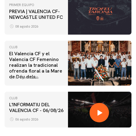
PRIMER EQUIPO
PREVIA | VALENCIA CF-
NEWCASTLE UNITED FC
08 agosto 2026
CLUB
El Valencia CF y el
Valencia CF Femenino
realizan la tradicional
ofrenda floral a la Mare
de Déu dels
07 agosto 2026
Desamparats
CLUB
L'INFORMATIU DEL
VALENCIA CF - 06/08/26
06 agosto 2026