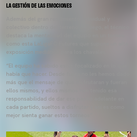
LA GESTIÓN DE LAS EMOCIONES
Además del gran rendimiento individual y
colectivo dentro del terreno de juego, el técnico
destaca la mentalidad del equipo en un torneo
como esta LaLigaFC Futures que supone un alta
exposición mediática para los chavales.
“El equipo ha sabido estar focalizado en lo que
había que hacer. Desde fuera no les hemos dado
más que el mensaje de que disfrutaran y fueran
ellos mismos, y ellos mismos han tenido esa
responsabilidad de dar ese pasito adelante en
cada partido, sueltos a disfrutar y así es como
mejor sienta ganar estos torneos”.