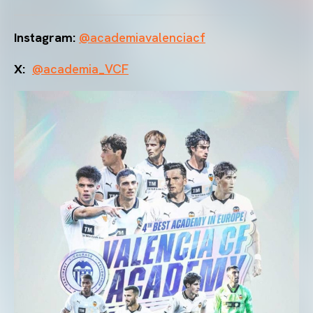
Instagram:
@academiavalenciacf
X:
@academia_VCF