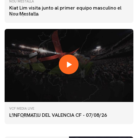
NOU MESTALLA
Kiat Lim visita junto al primer equipo masculino el
Nou Mestalla
07 agosto 2026
PRIMER EQUIPO
VCF MEDIA LIVE
ENTRENAMIENTO DEL VALENCIA CF 7/8/2026
L'INFORMATIU DEL VALENCIA CF - 07/08/26
07 agosto 2026
07 agosto 2026