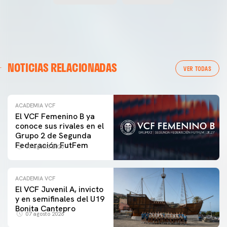
NOTICIAS RELACIONADAS
VER TODAS
ACADEMIA VCF
El VCF Femenino B ya
conoce sus rivales en el
Grupo 2 de Segunda
Federación FutFem
07 agosto 2026
ACADEMIA VCF
El VCF Juvenil A, invicto
y en semifinales del U19
Bonita Cantepro
07 agosto 2026