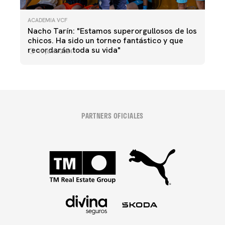
ACADEMIA VCF
Nacho Tarín: "Estamos superorgullosos de los
chicos. Ha sido un torneo fantástico y que
recordarán toda su vida"
10 junio 2024
PARTNERS OFICIALES