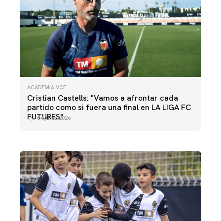
ACADEMIA VCF
Cristian Castells: "Vamos a afrontar cada
ACADEMIA VCF
partido como si fuera una final en LA LIGA FC
VCF ALEVÍN A - UD LLÍRIA
FUTURES"
04 junio 2026
15 diciembre 2025