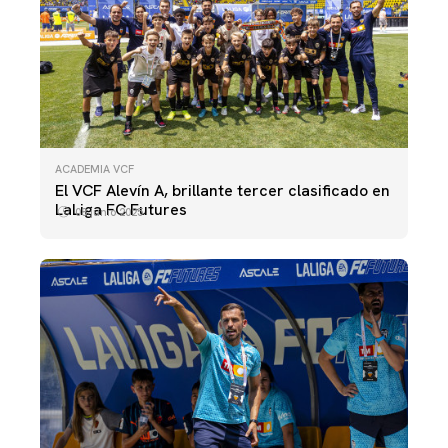
ACADEMIA VCF
El VCF Alevín A, brillante tercer clasificado en
LaLiga FC Futures
08 junio 2025