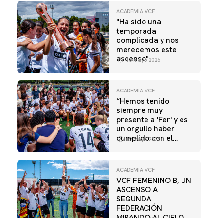
ACADEMIA VCF
"Ha sido una
temporada
complicada y nos
merecemos este
ascenso"
13 mayo 2026
ACADEMIA VCF
“Hemos tenido
siempre muy
presente a 'Fer' y es
un orgullo haber
cumplido con el
12 mayo 2026
objetivo”
ACADEMIA VCF
VCF FEMENINO B, UN
ASCENSO A
SEGUNDA
FEDERACIÓN
MIRANDO AL CIELO