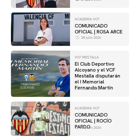
ACADEMIA VCF
COMUNICADO
OFICIAL | ROSA ARCE
28 julio 2026
VCF MESTALLA
El Club Deportivo
Alcoyano y el VCF
Mestalla disputarán
el I Memorial
Fernando Martín
16 julio 2026
ACADEMIA VCF
COMUNICADO
OFICIAL | ROCÍO
PARDO
14 julio 2026