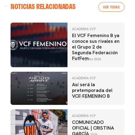
NOTICIAS RELACIONADAS
VER TODAS
ACADEMIA VCF
El VCF Femenino B ya
conoce sus rivales en
el Grupo 2 de
Segunda Federación
FutFem
07 agosto 2026
ACADEMIA VCF
Así será la
pretemporada del
VCF FEMENINO B
05 agosto 2026
ACADEMIA VCF
COMUNICADO
OFICIAL | CRISTINA
GARCÍA
31 julio 2026