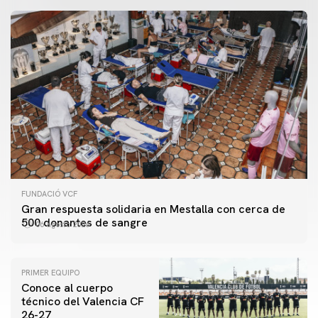
FUNDACIÓ VCF
Gran respuesta solidaria en Mestalla con cerca de
500 donantes de sangre
06 agosto 2026
PRIMER EQUIPO
Conoce al cuerpo
técnico del Valencia CF
26-27