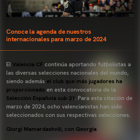
Conoce la agenda de nuestros
internacionales para marzo de 2024
El
Valencia CF
continúa aportando futbolistas a
las diversas selecciones nacionales del mundo,
siendo además
el club que más jugadores ha
proporcionado
en esta convocatoria de la
Selección Española sub-21
. Para esta citación de
marzo de 2024, ocho valencianistas han sido
seleccionados con sus respectivas selecciones.
Giorgi Mamardashvili, con Georgia