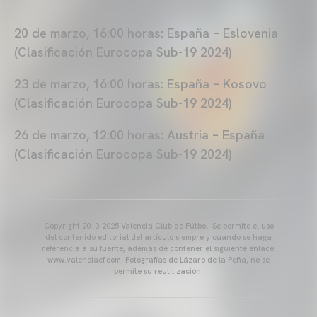
20 de marzo, 16:00 horas: España – Eslovenia
(Clasificación Eurocopa Sub-19 2024)
23 de marzo, 16:00 horas: España – Kosovo
(Clasificación Eurocopa Sub-19 2024)
26 de marzo, 12:00 horas: Austria – España
(Clasificación Eurocopa Sub-19 2024)
Copyright 2013-2025 Valencia Club de Fútbol. Se permite el uso
del contenido editorial del artículo siempre y cuando se haga
referencia a su fuente, además de contener el siguiente enlace:
www.valenciacf.com. Fotografías de Lázaro de la Peña, no se
permite su reutilización.