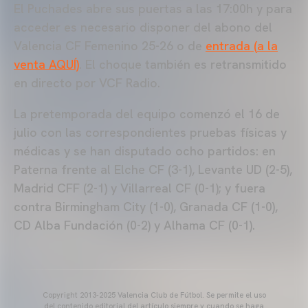
El Puchades abre sus puertas a las 17:00h y para
acceder es necesario disponer del abono del
Valencia CF Femenino 25-26 o de
entrada (a la
venta AQUÍ)
. El choque también es retransmitido
en directo por VCF Radio.
La pretemporada del equipo comenzó el 16 de
julio con las correspondientes pruebas físicas y
médicas y se han disputado ocho partidos: en
Paterna frente al Elche CF (3-1), Levante UD (2-5),
Madrid CFF (2-1) y Villarreal CF (0-1); y fuera
contra Birmingham City (1-0), Granada CF (1-0),
CD Alba Fundación (0-2) y Alhama CF (0-1).
Copyright 2013-2025 Valencia Club de Fútbol. Se permite el uso
del contenido editorial del artículo siempre y cuando se haga