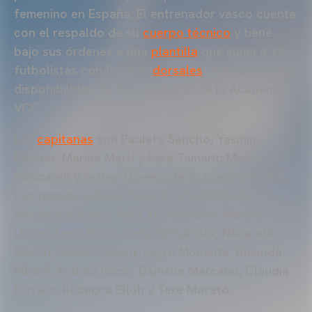
femenino en España. El entrenador vasco cuenta
con el respaldo de su
cuerpo técnico
y tiene
bajo sus órdenes a una
plantilla
que suma a 19
futbolistas con ficha A (
dorsales
), más la
disponibilidad de las jugadoras de la Academia
VCF.
Las
capitanas
son Pauleta Sancho, Yasmin
Mrabet, Marina Martí y Sara Tamarit; Marta
Mascarell y Esther Gómez, de la Academia VCF,
han pasado a tener ficha A; y han llegado 13
incorporaciones: Jana Xin Henseler, Marina
Llacer, Lena Pérez, Celia Fernández, Nazareth
Martín, Gema Climent, Leyre Monente, Amanda
Mbadi, Andrea Recio, Danielle Marcano, Claudia
Ferrato, Rebecca Elloh y Tere Morató.