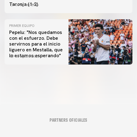
Taronja (1-2)
08 agosto 2026
PRIMER EQUIPO
Pepelu: "Nos quedamos
con el esfuerzo. Debe
servirnos para el inicio
PRIMER EQUIPO
liguero en Mestalla, que
Las fotos del Valencia CF-Newcastle United FC
PRIMER EQUIPO
lo estamos esperando"
08 agosto 2026
MESTALLA 📍
08 agosto 2026
08 agosto 2026
PARTNERS OFICIALES