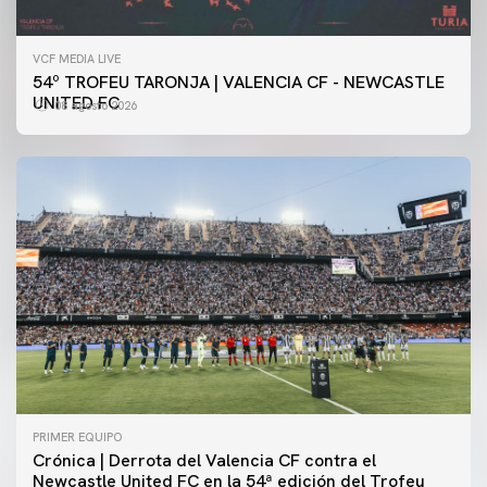
VCF MEDIA LIVE
54º TROFEU TARONJA | VALENCIA CF - NEWCASTLE
UNITED FC
08 agosto 2026
PRIMER EQUIPO
Crónica | Derrota del Valencia CF contra el
Newcastle United FC en la 54ª edición del Trofeu