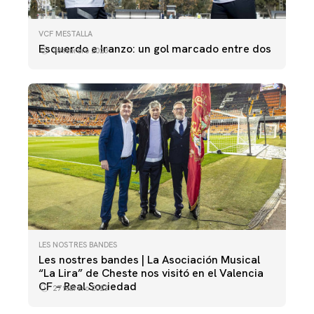
VCF MESTALLA
Esquerdo e Iranzo: un gol marcado entre dos
28 febrero 2023
LES NOSTRES BANDES
Les nostres bandes | La Asociación Musical
“La Lira” de Cheste nos visitó en el Valencia
CF – Real Sociedad
27 febrero 2023