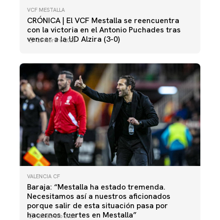
VCF MESTALLA
CRÓNICA | El VCF Mestalla se reencuentra
con la victoria en el Antonio Puchades tras
vencer a la UD Alzira (3-0)
26 febrero 2023
VALENCIA CF
Baraja: “Mestalla ha estado tremenda.
Necesitamos así a nuestros aficionados
porque salir de esta situación pasa por
hacernos fuertes en Mestalla”
25 febrero 2023