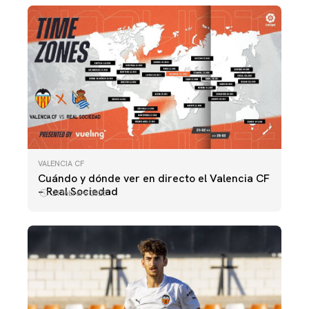
VALENCIA CF
Cuándo y dónde ver en directo el Valencia CF
– Real Sociedad
21 febrero 2023