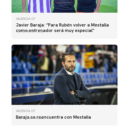
VALENCIA CF
Javier Baraja: “Para Rubén volver a Mestalla
como entrenador será muy especial”
22 febrero 2023
VALENCIA CF
Baraja se reencuentra con Mestalla
22 febrero 2023