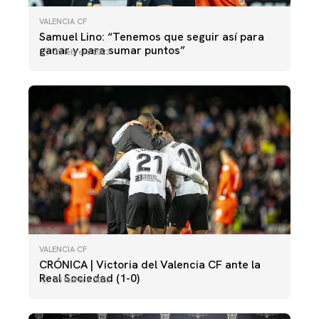
VALENCIA CF
Samuel Lino: “Tenemos que seguir así para
ganar y para sumar puntos”
25 febrero 2023
VALENCIA CF
CRÓNICA | Victoria del Valencia CF ante la
Real Sociedad (1-0)
25 febrero 2023