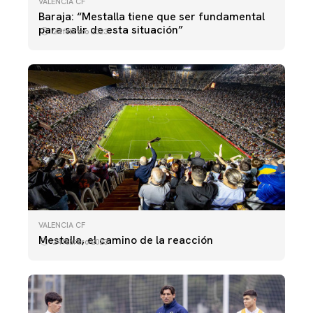
VALENCIA CF
Baraja: “Mestalla tiene que ser fundamental
para salir de esta situación”
24 febrero 2023
VALENCIA CF
Mestalla, el camino de la reacción
24 febrero 2023