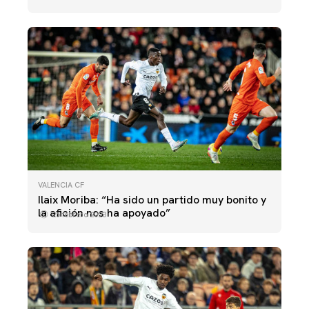
VALENCIA CF
Ilaix Moriba: “Ha sido un partido muy bonito y
la afición nos ha apoyado”
25 febrero 2023