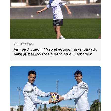
VCF FEMENINO
Ainhoa Alguacil: " Veo al equipo muy motivado
para sumar los tres puntos en el Puchades"
24 marzo 2023