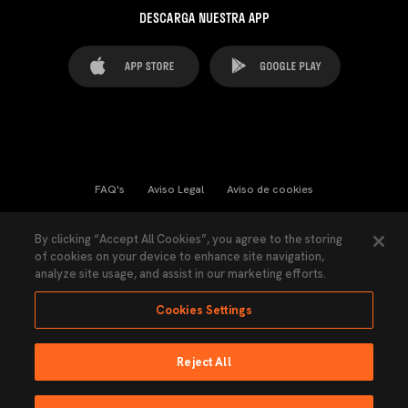
DESCARGA NUESTRA APP
FAQ's
Aviso Legal
Aviso de cookies
Cookies Settings
Contactos
Prensa
By clicking “Accept All Cookies”, you agree to the storing
of cookies on your device to enhance site navigation,
Ley Transparencia
Política de Privacidad
analyze site usage, and assist in our marketing efforts.
Accesibilidad
Cookies Settings
Reject All
Ninguna parte de esta página puede ser reproducida sin el permiso del Valencia
CF © 2026 Valencia CF.