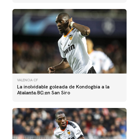
VALENCIA CF
La inolvidable goleada de Kondogbia a la
Atalanta BC en San Siro
16 febrero 2020