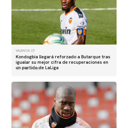
VALENCIA CF
Kondogbia llegará reforzado a Butarque tras
igualar su mejor cifra de recuperaciones en
un partido de LaLiga
09 julio 2020