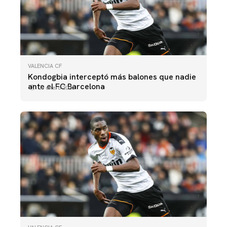
VALENCIA CF
Kondogbia interceptó más balones que nadie
ante el FC Barcelona
26 enero 2020