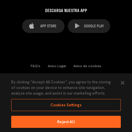
DESCARGA NUESTRA APP
FAQ's
Aviso Legal
Aviso de cookies
Cookies Settings
Contactos
Prensa
By clicking “Accept All Cookies”, you agree to the storing
of cookies on your device to enhance site navigation,
Ley Transparencia
Política de Privacidad
analyze site usage, and assist in our marketing efforts.
Accesibilidad
Cookies Settings
Reject All
Ninguna parte de esta página puede ser reproducida sin el permiso del Valencia