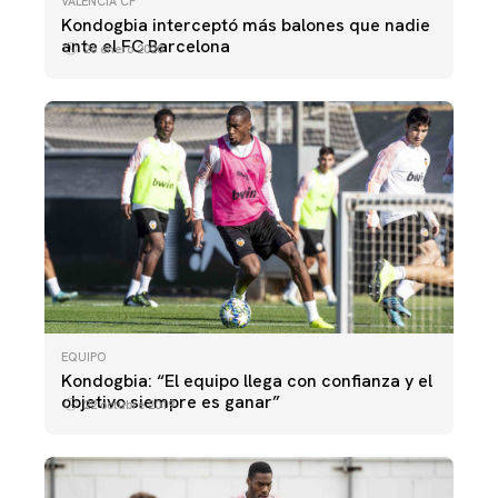
VALENCIA CF
Kondogbia interceptó más balones que nadie
ante el FC Barcelona
26 enero 2020
EQUIPO
Kondogbia: “El equipo llega con confianza y el
objetivo siempre es ganar”
22 octubre 2019