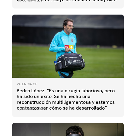
30 mayo 2024
VALENCIA CF
Pedro López: “Es una cirugía laboriosa, pero
ha sido un éxito. Se ha hecho una
reconstrucción multiligamentosa y estamos
contentos por cómo se ha desarrollado”
08 marzo 2024