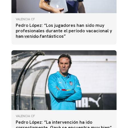
VALENCIA CF
Pedro López: “Los jugadores han sido muy
profesionales durante el período vacacional y
han venido fantásticos”
10 julio 2024
VALENCIA CF
Pedro López: “La intervención ha ido
correctamente. Gayà se encuentra muy bien”