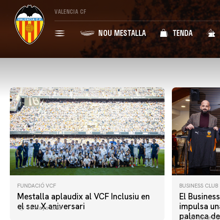
VALENCIA CF
NOU MESTALLA
TENDA
FUNDACIÓ VCF
BUSINESS CLUB
Mestalla aplaudix al VCF Inclusiu en
El Busines
el seu X aniversari
impulsa un
15 mayo 2026
palanca de
25 febrero 2