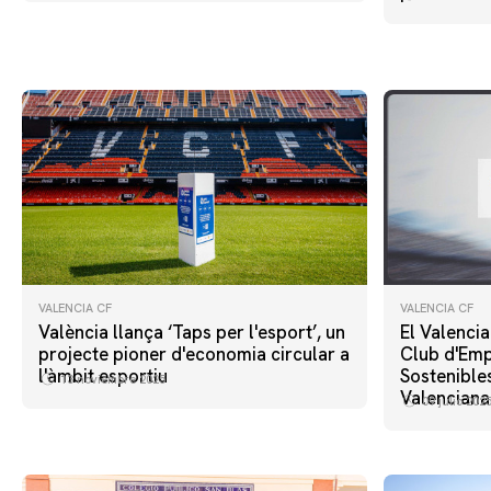
VALENCIA CF
VALENCIA CF
València llança ‘Taps per l'esport’, un
El Valencia
projecte pioner d'economia circular a
Club d'Emp
l'àmbit esportiu
Sostenible
13 noviembre 2025
Valenciana
09 julio 202