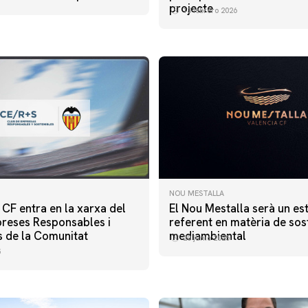
projecte
13 febrero 2026
NOU MESTALLA
 CF entra en la xarxa del
El Nou Mestalla serà un es
reses Responsables i
referent en matèria de sost
s de la Comunitat
mediambiental
20 junio 2025
5