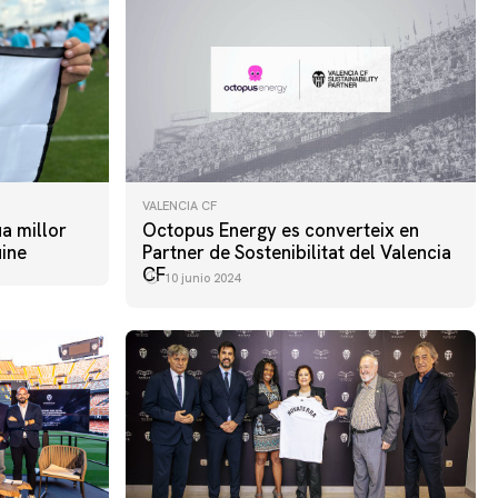
VALENCIA CF
ua millor
Octopus Energy es converteix en
ine
Partner de Sostenibilitat del Valencia
CF
10 junio 2024