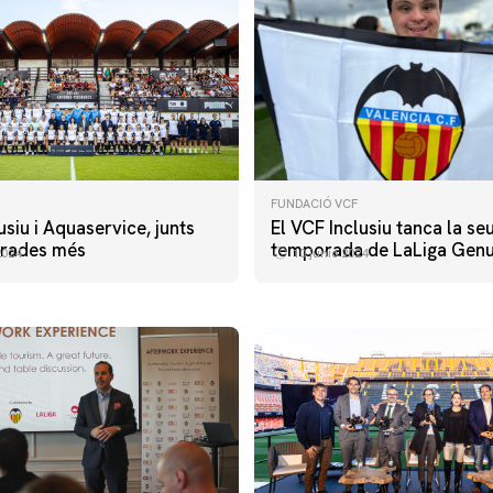
FUNDACIÓ VCF
usiu i Aquaservice, junts
El VCF Inclusiu tanca la se
orades més
temporada de LaLiga Genu
2024
10 junio 2024