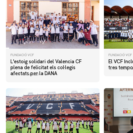
FUNDACIÓ VCF
FUNDACIÓ VCF
L'estoig solidari del Valencia CF
El VCF Incl
plena de felicitat els col·legis
tres temp
01 octubre 
afectats per la DANA
13 marzo 2025