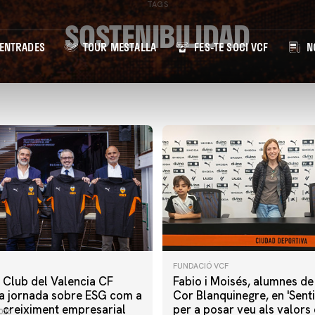
TAGS
SOSTENIBILIDAD
ENTRADES
TOUR MESTALLA
FES-TE SOCI VCF
NO
FUNDACIÓ VCF
s Club del Valencia CF
Fabio i Moisés, alumnes de
a jornada sobre ESG com a
Cor Blanquinegre, en 'Sent
 creiximent empresarial
per a posar veu als valors 
026