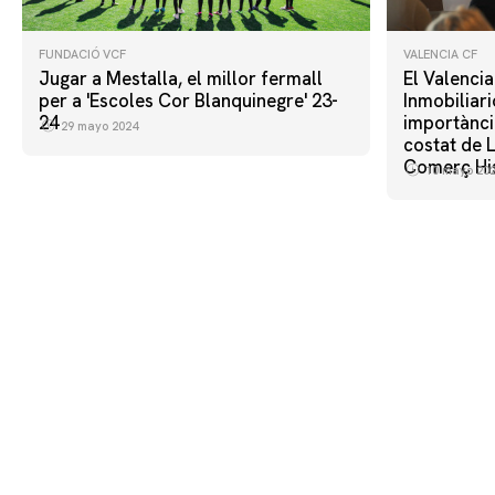
FUNDACIÓ VCF
VALENCIA CF
Jugar a Mestalla, el millor fermall
El Valenci
per a 'Escoles Cor Blanquinegre' 23-
Inmobiliar
24
importància
29 mayo 2024
costat de 
Comerç Hi
10 mayo 20