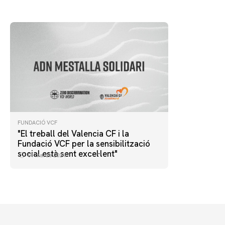
FUNDACIÓ VCF
"El treball del Valencia CF i la
Fundació VCF per la sensibilització
social està sent excel·lent"
01 marzo 2024