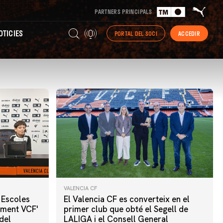
PARTNERS PRINCIPALS
TICIES
PORTAL DEL SOCI
ACCEDIR
VALENCIA CF
 Escoles
El Valencia CF es converteix en el
iment VCF'
primer club que obté el Segell de
del
LALIGA i el Consell General