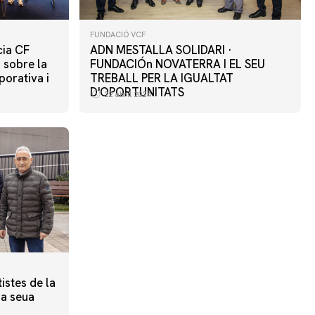
FUNDACIÓ VCF
cia CF
ADN MESTALLA SOLIDARI ·
 sobre la
FUNDACIÓn NOVATERRA I EL SEU
porativa i
TREBALL PER LA IGUALTAT
D'OPORTUNITATS
22 abril 2024
istes de la
la seua