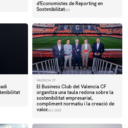
d'Economistes de Reporting en
Sostenibilitat
26 noviembre 2025
VALENCIA CF
tadi
El Business Club del Valencia CF
enibilitat
organitza una taula redona sobre la
sostenibilitat empresarial,
compliment normatiu i la creació de
valor
16 abril 2025