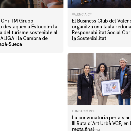
VALENCIA CF
a CF i TM Grupo
El Business Club del Valen
io destaquen a Estocolm la
organitza una taula redona
 del turisme sostenible al
Responsabilitat Social Cor
LALIGA i la Cambra de
la Sostenibilitat
24 abril 2024
spà-Sueca
24
FUNDACIÓ VCF
La convocatoria per als art
III Ruta d`Art Urbà VCF, en 
recta final
05 marzo 2024