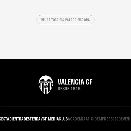
VEURE TOTS ELS PATROCINADORS
S
ESTADI
ENTRADES
TENDA
VCF MEDIA
CLUB
ACADÈMIA
AFICIÓ
EMPRESES
ESDEVEN