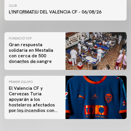
PRIMER EQUIPO
CLUB
ENTRENAMIENTO DEL VALENCIA CF 6/8/2026
L'INFORMATIU DEL VALENCIA CF - 06/08/26
06 agosto 2026
06 agosto 2026
FUNDACIÓ VCF
Gran respuesta
solidaria en Mestalla
con cerca de 500
donantes de sangre
06 agosto 2026
PRIMER EQUIPO
El Valencia CF y
Cervezas Turia
apoyarán a los
hosteleros afectados
por los incendios con
07 agosto 2026
una iniciativa especial
en el Trofeu Taronja