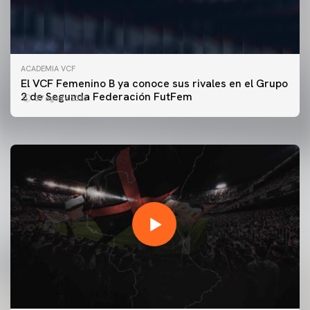
ACADEMIA VCF
PRIMER EQUIPO
El VCF Femenino B ya conoce sus rivales en el Grupo
ENTRENAMIENTO DEL VALENCIA CF 7/8/2026
2 de Segunda Federación FutFem
07 agosto 2026
07 agosto 2026