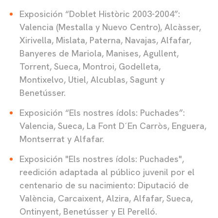
Exposición “Doblet Històric 2003-2004”:
Valencia (Mestalla y Nuevo Centro), Alcàsser,
Xirivella, Mislata, Paterna, Navajas, Alfafar,
Banyeres de Mariola, Manises, Agullent,
Torrent, Sueca, Montroi, Godelleta,
Montixelvo, Utiel, Alcublas, Sagunt y
Benetússer.
Exposición “Els nostres ídols: Puchades”:
Valencia, Sueca, La Font D´En Carròs, Enguera,
Montserrat y Alfafar.
Exposición "Els nostres ídols: Puchades",
r
eedición adaptada al público juvenil por el
centenario de su nacimiento: Diputació de
València,
Carcaixent
, Alzira,
Alfafar, Sueca,
Ontinyent, Benetússer y El Perelló.