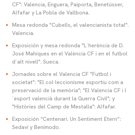
CF": Valencia, Enguera, Paiporta, Benetússer,
Alfafar y La Pobla de Vallbona.
Mesa redonda "Cubells, el valencianista total".
Valencia.
Exposición y mesa redonda "L´herència de D.
José Mahiques en el València CF i en el futbol
d´alt nivell". Sueca.
Jornades sobre el Valencia CF "Futbol i
societat": "El col·leccionisme esportiu com a
preservació de la memòria"; "El Valencia CF i l
´esport valencià durant la Guerra Civil"; y
"Històries del Camp de Mestalla": Alfafar.
Exposición “Centenari. Un Sentiment Etern”:
Sedaví y Benimodo.