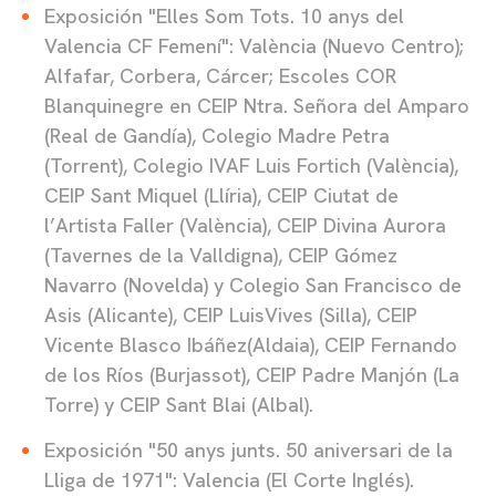
Exposición "Elles Som Tots. 10 anys del
Valencia CF Femení": València (Nuevo Centro);
Alfafar, Corbera, Cárcer; Escoles COR
Blanquinegre en CEIP Ntra. Señora del Amparo
(Real de Gandía), Colegio Madre Petra
(Torrent), Colegio IVAF Luis Fortich (València),
CEIP Sant Miquel (Llíria), CEIP Ciutat de
l’Artista Faller (València), CEIP Divina Aurora
(Tavernes de la Valldigna), CEIP Gómez
Navarro (Novelda) y Colegio San Francisco de
Asis (Alicante),
CEIP LuisVives (Silla),
CEIP
Vicente Blasco Ibáñez(Aldaia), CEIP Fernando
de los Ríos (Burjassot), CEIP Padre Manjón (La
Torre) y CEIP Sant Blai (Albal).
Exposición "50 anys junts. 50 aniversari de la
Lliga de 1971": Valencia (El Corte Inglés).