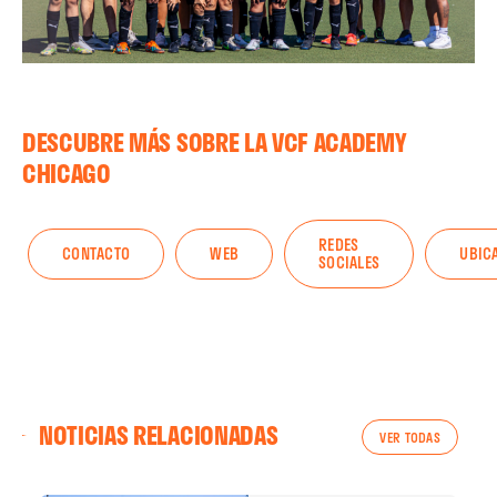
DESCUBRE MÁS SOBRE LA VCF ACADEMY
CHICAGO
REDES
CONTACTO
WEB
UBIC
SOCIALES
NOTICIAS RELACIONADAS
VER TODAS