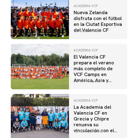
ACADEMIA VCF
Nueva Zelanda
disfruta con el fútbol
en la Ciutat Esportiva
del Valencia CF
03 junio 2024
ACADEMIA VCF
El Valencia CF
prepara el verano
más completo de
VCF Camps en
América, Asia y
30 mayo 2024
Europa
ACADEMIA VCF
La Academia del
Valencia CF en
Grecia y Chipre
renueva su
vinculación con el
16 mayo 2024
Club