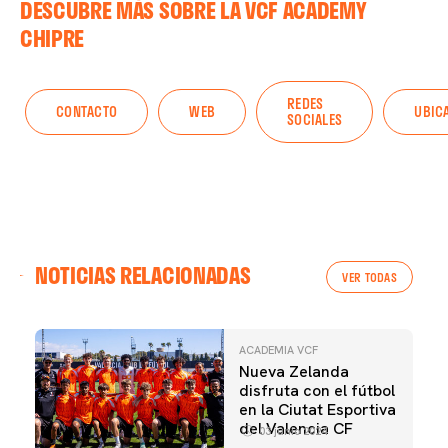
DESCUBRE MÁS SOBRE LA VCF ACADEMY
CHIPRE
REDES
CONTACTO
WEB
UBIC
SOCIALES
NOTICIAS RELACIONADAS
VER TODAS
ACADEMIA VCF
Nueva Zelanda
disfruta con el fútbol
en la Ciutat Esportiva
del Valencia CF
03 junio 2024