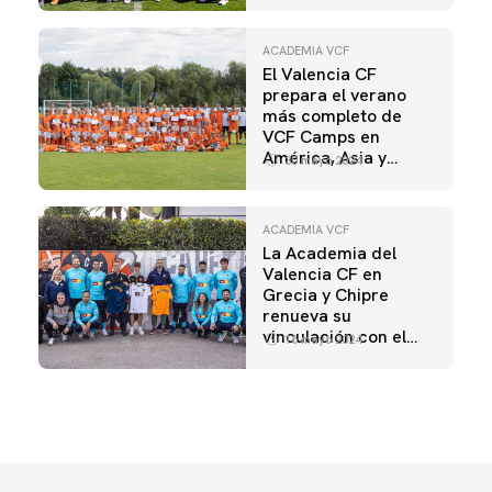
ACADEMIA VCF
El Valencia CF
prepara el verano
más completo de
VCF Camps en
América, Asia y
30 mayo 2024
Europa
ACADEMIA VCF
La Academia del
Valencia CF en
Grecia y Chipre
renueva su
vinculación con el
16 mayo 2024
Club