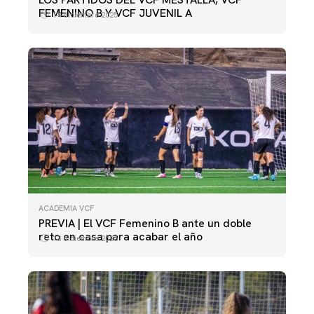
FEMENINO B Y VCF JUVENIL A
14 diciembre 2025
ACADEMIA VCF
PREVIA | El VCF Femenino B ante un doble
reto en casa para acabar el año
13 diciembre 2025