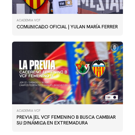
ACADEMIA VCF
COMUNICADO OFICIAL | YULAN MARÍA FERRER
05 marzo 2025
ACADEMIA VCF
PREVIA |EL VCF FEMENINO B BUSCA CAMBIAR
SU DINÁMICA EN EXTREMADURA
28 febrero 2025