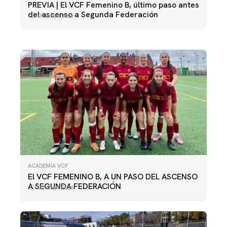
ACADEMIA VCF
PREVIA | El VCF Femenino B, último paso antes
EXTREMADURA FEM CF - VCF FEMENINO B
del ascenso a Segunda Federación
09 mayo 2026
04 mayo 2026
ACADEMIA VCF
El VCF FEMENINO B, A UN PASO DEL ASCENSO
A SEGUNDA FEDERACIÓN
03 mayo 2026