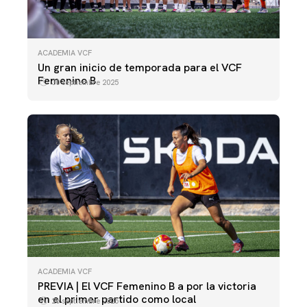
ACADEMIA VCF
Un gran inicio de temporada para el VCF
Femenino B
30 septiembre 2025
ACADEMIA VCF
ACADEMIA VCF
PREVIA | El VCF Femenino B a por la victoria
VCF Femenino B | Entrenamiento
en el primer partido como local
26 septiembre 2025