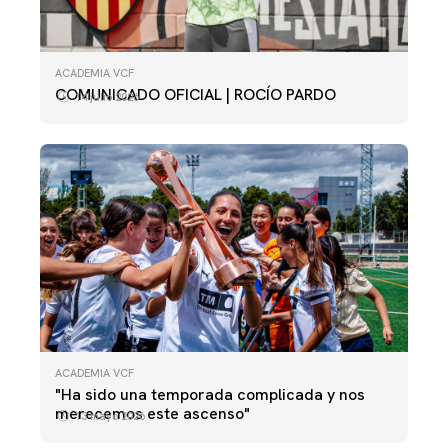
ACADEMIA VCF
COMUNICADO OFICIAL | ROCÍO PARDO
14 julio 2026
ACADEMIA VCF
"Ha sido una temporada complicada y nos
merecemos este ascenso"
13 mayo 2026