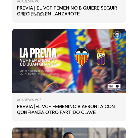
ACADEMIA VCF
PREVIA | EL VCF FEMENINO B QUIERE SEGUIR
CRECIENDO EN LANZAROTE
21 marzo 2025
ACADEMIA VCF
PREVIA |EL VCF FEMENINO B AFRONTA CON
CONFIANZA OTRO PARTIDO CLAVE
15 marzo 2025