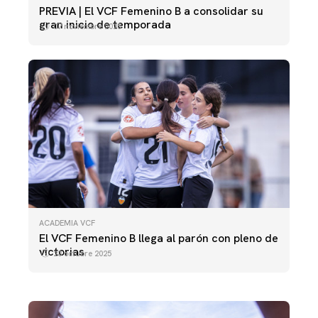
PREVIA | El VCF Femenino B a consolidar su
gran inicio de temporada
07 noviembre 2025
ACADEMIA VCF
ACADEMIA VCF
El VCF Femenino B llega al parón con pleno de
VCF FEMENINO B - TAVERNES BLANQUES CF A
victorias
23 octubre 2025
19 octubre 2025