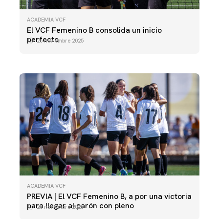
ACADEMIA VCF
ACADEMIA VCF
El VCF Femenino B consolida un inicio
VCF FEMENINO B - CF LA NUCÍA
perfecto
26 noviembre 2025
23 noviembre 2025
ACADEMIA VCF
PREVIA | El VCF Femenino B, a por una victoria
para llegar al parón con pleno
20 noviembre 2025