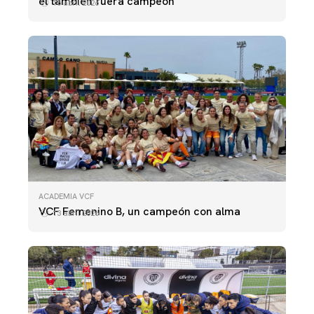
él también fuera campeón"
16 abril 2026
ACADEMIA VCF
VCF Femenino B, un campeón con alma
13 abril 2026