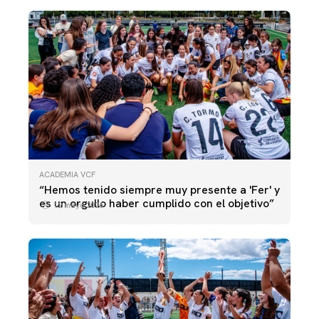
ACADEMIA VCF
“Hemos tenido siempre muy presente a 'Fer' y
es un orgullo haber cumplido con el objetivo”
12 mayo 2026