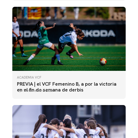
ACADEMIA VCF
PREVIA | el VCF Femenino B, a por la victoria
en el fin de semana de derbis
14 noviembre 2025