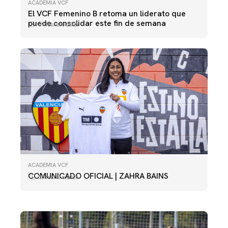
ACADEMIA VCF
El VCF Femenino B retoma un liderato que
puede consolidar este fin de semana
09 febrero 2026
ACADEMIA VCF
ACADEMIA VCF
VCF FEMENINO B - LEVANTE UD C
COMUNICADO OFICIAL | ZAHRA BAINS
05 febrero 2026
02 febrero 2026