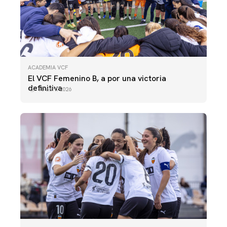
ACADEMIA VCF
El VCF Femenino B, a por una victoria
definitiva
10 abril 2026