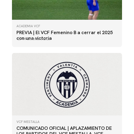
ACADEMIA VCF
PREVIA | El VCF Femenino B a cerrar el 2025
con una victoria
19 diciembre 2025
VCF MESTALLA
COMUNICADO OFICIAL | APLAZAMIENTO DE
LOS PARTIDOS DEL VCF MESTALLA, VCF