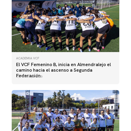
ACADEMIA VCF
El VCF Femenino B, inicia en Almendralejo el
camino hacia el ascenso a Segunda
Federación
01 mayo 2026